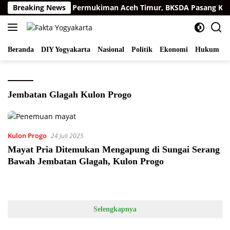
Langsung
arimau Sumatra di Permukiman Aceh Timur, BKSDA Pasang Kame
Breaking News
ke
konten
Beranda
DIY Yogyakarta
Nasional
Politik
Ekonomi
Hukum
I
Jembatan Glagah Kulon Progo
Kulon Progo
24 Juli 2025
Mayat Pria Ditemukan Mengapung di Sungai Serang
Bawah Jembatan Glagah, Kulon Progo
Selengkapnya