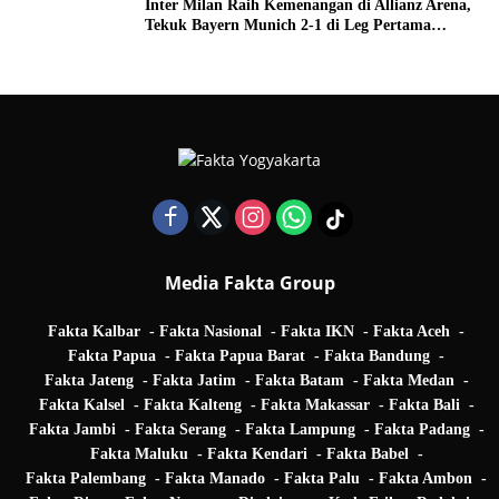
Inter Milan Raih Kemenangan di Allianz Arena,
Tekuk Bayern Munich 2-1 di Leg Pertama
Quarter Final UEFA Champions League
Media Fakta Group
Fakta Kalbar
Fakta Nasional
Fakta IKN
Fakta Aceh
Fakta Papua
Fakta Papua Barat
Fakta Bandung
Fakta Jateng
Fakta Jatim
Fakta Batam
Fakta Medan
Fakta Kalsel
Fakta Kalteng
Fakta Makassar
Fakta Bali
Fakta Jambi
Fakta Serang
Fakta Lampung
Fakta Padang
Fakta Maluku
Fakta Kendari
Fakta Babel
Fakta Palembang
Fakta Manado
Fakta Palu
Fakta Ambon