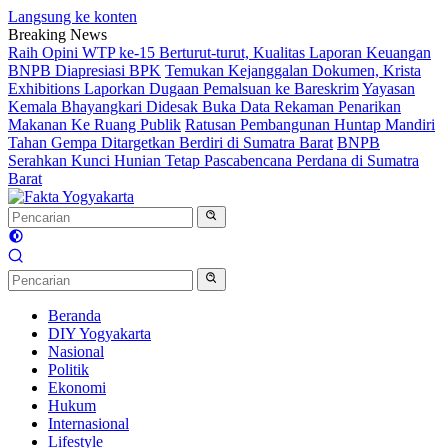
Langsung ke konten
Breaking News
Raih Opini WTP ke-15 Berturut-turut, Kualitas Laporan Keuangan
BNPB Diapresiasi BPK
Temukan Kejanggalan Dokumen, Krista
Exhibitions Laporkan Dugaan Pemalsuan ke Bareskrim
Yayasan
Kemala Bhayangkari Didesak Buka Data Rekaman Penarikan
Makanan Ke Ruang Publik
Ratusan Pembangunan Huntap Mandiri
Tahan Gempa Ditargetkan Berdiri di Sumatra Barat
BNPB
Serahkan Kunci Hunian Tetap Pascabencana Perdana di Sumatra
Barat
Beranda
DIY Yogyakarta
Nasional
Politik
Ekonomi
Hukum
Internasional
Lifestyle