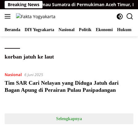
Langsung
Breaking News
Teror Harimau Sumatra di Permukiman Aceh Timur, BKS
ke
konten
Beranda
DIY Yogyakarta
Nasional
Politik
Ekonomi
Hukum
I
korban jatuh ke laut
Nasional
6 Juni 2025
Tim SAR Cari Nelayan yang Diduga Jatuh dari
Bagan Apung di Perairan Pulau Pasipadangan
Selengkapnya