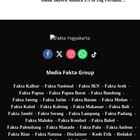
Tekuk Bayern Munich 2-1 di Leg Pertama
Quarter Final UEFA Champions League
Media Fakta Group
Fakta Kalbar
Fakta Nasional
Fakta IKN
Fakta Aceh
Fakta Papua
Fakta Papua Barat
Fakta Bandung
Fakta Jateng
Fakta Jatim
Fakta Batam
Fakta Medan
Fakta Kalsel
Fakta Kalteng
Fakta Makassar
Fakta Bali
Fakta Jambi
Fakta Serang
Fakta Lampung
Fakta Padang
Fakta Maluku
Fakta Kendari
Fakta Babel
Fakta Palembang
Fakta Manado
Fakta Palu
Fakta Ambon
Fakta Riau
Fakta Natuna
Disclaimer
Kode Etik
Redaksi