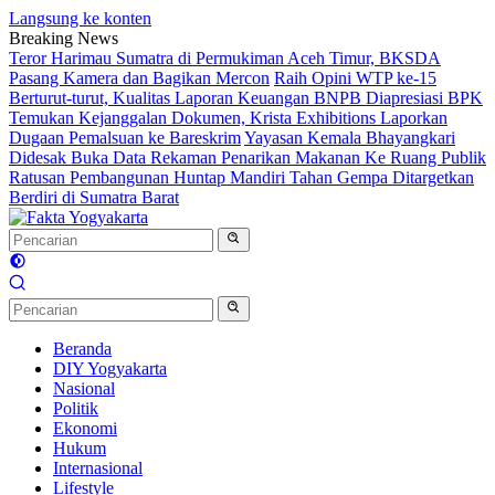
Langsung ke konten
Breaking News
Teror Harimau Sumatra di Permukiman Aceh Timur, BKSDA
Pasang Kamera dan Bagikan Mercon
Raih Opini WTP ke-15
Berturut-turut, Kualitas Laporan Keuangan BNPB Diapresiasi BPK
Temukan Kejanggalan Dokumen, Krista Exhibitions Laporkan
Dugaan Pemalsuan ke Bareskrim
Yayasan Kemala Bhayangkari
Didesak Buka Data Rekaman Penarikan Makanan Ke Ruang Publik
Ratusan Pembangunan Huntap Mandiri Tahan Gempa Ditargetkan
Berdiri di Sumatra Barat
Beranda
DIY Yogyakarta
Nasional
Politik
Ekonomi
Hukum
Internasional
Lifestyle