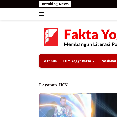
Langsung
Breaking News
ke
konten
Beranda
DIY Yogyakarta
Nasional
Layanan JKN