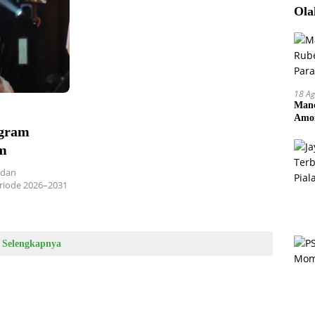
Ola
18 Ag
Manc
Amor
ogram
Pem
m
adan
eriode 2026–2031
Selengkapnya