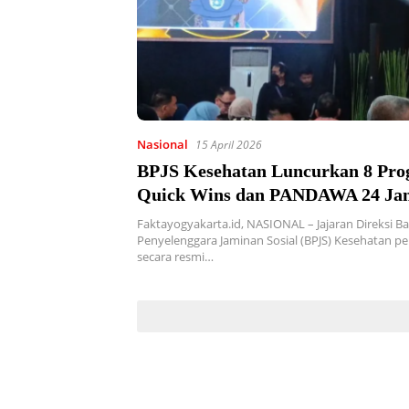
Nasional
15 April 2026
BPJS Kesehatan Luncurkan 8 Pr
Quick Wins dan PANDAWA 24 Ja
Faktayogyakarta.id, NASIONAL – Jajaran Direksi B
Penyelenggara Jaminan Sosial (BPJS) Kesehatan p
secara resmi…