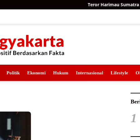
Teror Harimau Sumatra di P
Politik
Ekonomi
Hukum
Internasional
Lifestyle
O
Ber
1