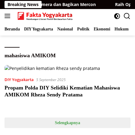
Langsung
 BKSDA Pasang Kamera dan Bagikan Mercon
Breaking News
Raih Opini 
ke
konten
Beranda
DIY Yogyakarta
Nasional
Politik
Ekonomi
Hukum
I
mahasiswa AMIKOM
DIY Yogyakarta
5 September 2025
Propam Polda DIY Selidiki Kematian Mahasiswa
AMIKOM Rheza Sendy Pratama
Selengkapnya