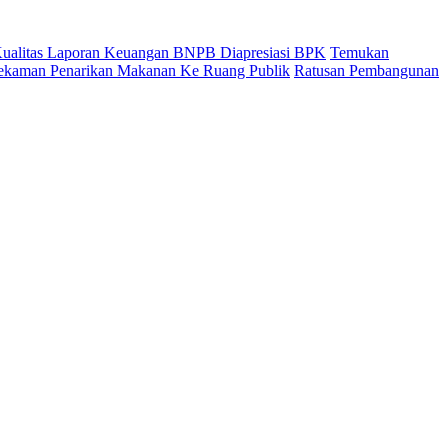
 Kualitas Laporan Keuangan BNPB Diapresiasi BPK
Temukan
ekaman Penarikan Makanan Ke Ruang Publik
Ratusan Pembangunan