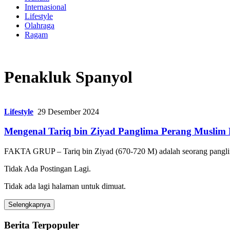
Internasional
Lifestyle
Olahraga
Ragam
Penakluk Spanyol
Lifestyle
29 Desember 2024
Mengenal Tariq bin Ziyad Panglima Perang Muslim
FAKTA GRUP – Tariq bin Ziyad (670-720 M) adalah seorang pangl
Tidak Ada Postingan Lagi.
Tidak ada lagi halaman untuk dimuat.
Selengkapnya
Berita Terpopuler