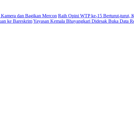
 Kamera dan Bagikan Mercon
Raih Opini WTP ke-15 Berturut-turut,
uan ke Bareskrim
Yayasan Kemala Bhayangkari Didesak Buka Data R