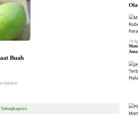
Ola
18 Ag
Manc
Amor
faat Buah
Pem
n tekstur
Selengkapnya