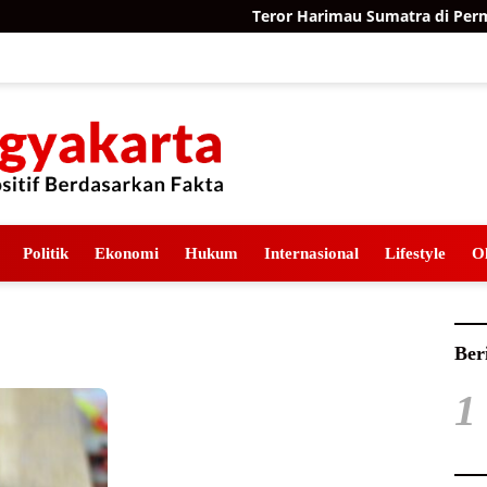
Teror Harimau Sumatra di Permuki
Politik
Ekonomi
Hukum
Internasional
Lifestyle
O
Ber
1