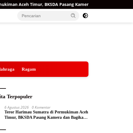
man Aceh Timur, BKSDA Pasang Kamera dan Bagikan Mercon
lahraga
Ragam
ita Terpopuler
6 Agustus 2026
0 Komentar
Teror Harimau Sumatra di Permukiman Aceh
Timur, BKSDA Pasang Kamera dan Bagikan
Mercon