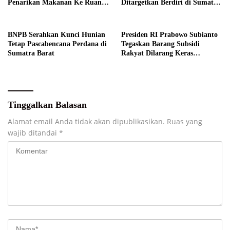
Penarikan Makanan Ke Ruang
Ditargetkan Berdiri di Sumatra
Publik
Barat
BNPB Serahkan Kunci Hunian
Presiden RI Prabowo Subianto
Tetap Pascabencana Perdana di
Tegaskan Barang Subsidi
Sumatra Barat
Rakyat Dilarang Keras
Diperdagangkan
Tinggalkan Balasan
Alamat email Anda tidak akan dipublikasikan.
Ruas yang
wajib ditandai
*