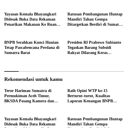
Bagikan Mercon
Diapresiasi BPK
Yayasan Kemala Bhayangkari
Ratusan Pembangunan Huntap
Didesak Buka Data Rekaman
Mandiri Tahan Gempa
Penarikan Makanan Ke Ruang
Ditargetkan Berdiri di Sumatra
Publik
Barat
BNPB Serahkan Kunci Hunian
Presiden RI Prabowo Subianto
Tetap Pascabencana Perdana di
Tegaskan Barang Subsidi
Sumatra Barat
Rakyat Dilarang Keras
Diperdagangkan
Rekomendasi untuk kamu
Teror Harimau Sumatra di
Raih Opini WTP ke-15
Permukiman Aceh Timur,
Berturut-turut, Kualitas
BKSDA Pasang Kamera dan
Laporan Keuangan BNPB
Bagikan Mercon
Diapresiasi BPK
Yayasan Kemala Bhayangkari
Ratusan Pembangunan Huntap
Didesak Buka Data Rekaman
Mandiri Tahan Gempa