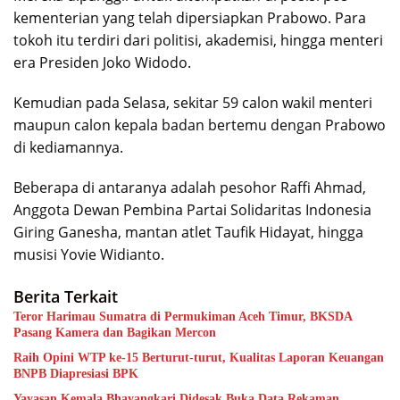
kementerian yang telah dipersiapkan Prabowo. Para
tokoh itu terdiri dari politisi, akademisi, hingga menteri
era Presiden Joko Widodo.
Kemudian pada Selasa, sekitar 59 calon wakil menteri
maupun calon kepala badan bertemu dengan Prabowo
di kediamannya.
Beberapa di antaranya adalah pesohor Raffi Ahmad,
Anggota Dewan Pembina Partai Solidaritas Indonesia
Giring Ganesha, mantan atlet Taufik Hidayat, hingga
musisi Yovie Widianto.
Berita Terkait
Teror Harimau Sumatra di Permukiman Aceh Timur, BKSDA
Pasang Kamera dan Bagikan Mercon
Raih Opini WTP ke-15 Berturut-turut, Kualitas Laporan Keuangan
BNPB Diapresiasi BPK
Yayasan Kemala Bhayangkari Didesak Buka Data Rekaman