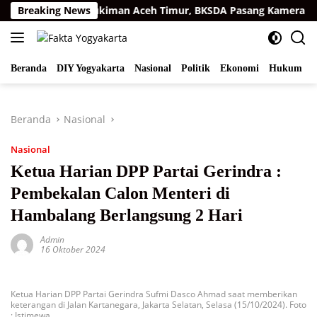
Langsung
matra di Permukiman Aceh Timur, BKSDA Pasang Kamera dan B
Breaking News
ke
konten
Beranda
DIY Yogyakarta
Nasional
Politik
Ekonomi
Hukum
I
Beranda
Nasional
Nasional
Ketua Harian DPP Partai Gerindra :
Pembekalan Calon Menteri di
Hambalang Berlangsung 2 Hari
Admin
16 Oktober 2024
Ketua Harian DPP Partai Gerindra Sufmi Dasco Ahmad saat memberikan
keterangan di Jalan Kartanegara, Jakarta Selatan, Selasa (15/10/2024). Foto
: Istimewa