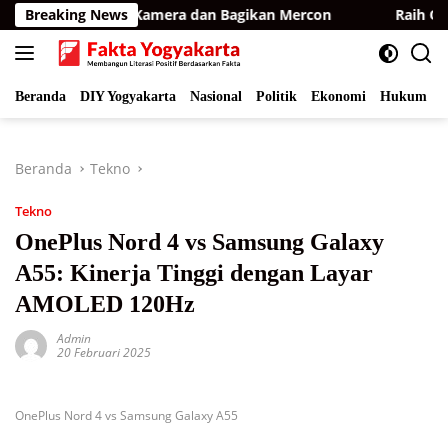
Langsung
BKSDA Pasang Kamera dan Bagikan Mercon
Breaking News
Raih Opini W
ke
konten
Beranda
DIY Yogyakarta
Nasional
Politik
Ekonomi
Hukum
I
Beranda
Tekno
Tekno
OnePlus Nord 4 vs Samsung Galaxy
A55: Kinerja Tinggi dengan Layar
AMOLED 120Hz
Admin
20 Februari 2025
OnePlus Nord 4 vs Samsung Galaxy A55