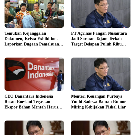
Temukan Kejanggalan
PT Agrinas Pangan Nusantara
Dokumen, Krista Exhibitions
Jadi Sorotan Tajam Terkait
Laporkan Dugaan Pemalsuan
Target Delapan Puluh Ribu
ke Bareskrim
Unit
CEO Danantara Indonesia
Menteri Keuangan Purbaya
Rosan Roeslani Tegaskan
Yudhi Sadewa Bantah Rumor
Ekspor Bahan Mentah Harus
Miring Kebijakan Fiskal Liar
Dihentikan