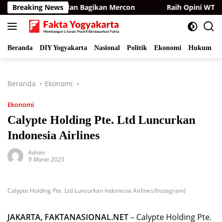
Langsung
ng Kamera dan Bagikan Mercon
Breaking News
Raih Opini WTP ke-15 Be
ke
konten
Beranda
DIY Yogyakarta
Nasional
Politik
Ekonomi
Hukum
I
Beranda
Ekonomi
Ekonomi
Calypte Holding Pte. Ltd Luncurkan
Indonesia Airlines
Admin
9 Maret 2025
Calypte Holding Pte. Ltd Luncurkan Indonesia Airlines/Instagram)
JAKARTA, FAKTANASIONAL.NET
– Calypte Holding Pte.