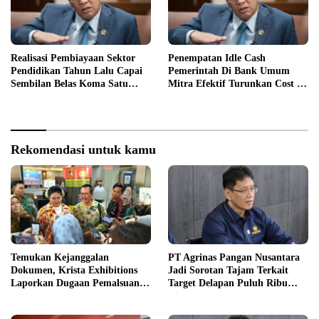
Realisasi Pembiayaan Sektor
Penempatan Idle Cash
Pendidikan Tahun Lalu Capai
Pemerintah Di Bank Umum
Sembilan Belas Koma Satu
Mitra Efektif Turunkan Cost Of
Persen PDB
Fund
Rekomendasi untuk kamu
Temukan Kejanggalan
PT Agrinas Pangan Nusantara
Dokumen, Krista Exhibitions
Jadi Sorotan Tajam Terkait
Laporkan Dugaan Pemalsuan
Target Delapan Puluh Ribu
ke Bareskrim
Unit