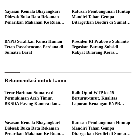
Yayasan Kemala Bhayangkari
Ratusan Pembangunan Huntap
Didesak Buka Data Rekaman
Mandiri Tahan Gempa
Penarikan Makanan Ke Ruang
Ditargetkan Berdiri di Sumatra
Publik
Barat
BNPB Serahkan Kunci Hunian
Presiden RI Prabowo Subianto
Tetap Pascabencana Perdana di
Tegaskan Barang Subsidi
Sumatra Barat
Rakyat Dilarang Keras
Diperdagangkan
Rekomendasi untuk kamu
Teror Harimau Sumatra di
Raih Opini WTP ke-15
Permukiman Aceh Timur,
Berturut-turut, Kualitas
BKSDA Pasang Kamera dan
Laporan Keuangan BNPB
Bagikan Mercon
Diapresiasi BPK
Yayasan Kemala Bhayangkari
Ratusan Pembangunan Huntap
Didesak Buka Data Rekaman
Mandiri Tahan Gempa
Penarikan Makanan Ke Ruang
Ditargetkan Berdiri di Sumatra