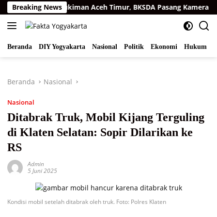
Langsung
matra di Permukiman Aceh Timur, BKSDA Pasang Kamera dan B
Breaking News
ke
konten
Beranda
DIY Yogyakarta
Nasional
Politik
Ekonomi
Hukum
I
Beranda
Nasional
Nasional
Ditabrak Truk, Mobil Kijang Terguling
di Klaten Selatan: Sopir Dilarikan ke
RS
Admin
5 Juni 2025
Kondisi mobil setelah ditabrak oleh truk. Foto: Polres Klaten