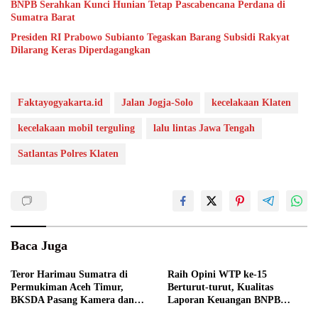
BNPB Serahkan Kunci Hunian Tetap Pascabencana Perdana di
Sumatra Barat
Presiden RI Prabowo Subianto Tegaskan Barang Subsidi Rakyat
Dilarang Keras Diperdagangkan
Faktayogyakarta.id
Jalan Jogja-Solo
kecelakaan Klaten
kecelakaan mobil terguling
lalu lintas Jawa Tengah
Satlantas Polres Klaten
Baca Juga
Teror Harimau Sumatra di
Raih Opini WTP ke-15
Permukiman Aceh Timur,
Berturut-turut, Kualitas
BKSDA Pasang Kamera dan
Laporan Keuangan BNPB
Bagikan Mercon
Diapresiasi BPK