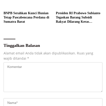
Publik
Barat
BNPB Serahkan Kunci Hunian
Presiden RI Prabowo Subianto
Tetap Pascabencana Perdana di
Tegaskan Barang Subsidi
Sumatra Barat
Rakyat Dilarang Keras
Diperdagangkan
Tinggalkan Balasan
Alamat email Anda tidak akan dipublikasikan.
Ruas yang
wajib ditandai
*