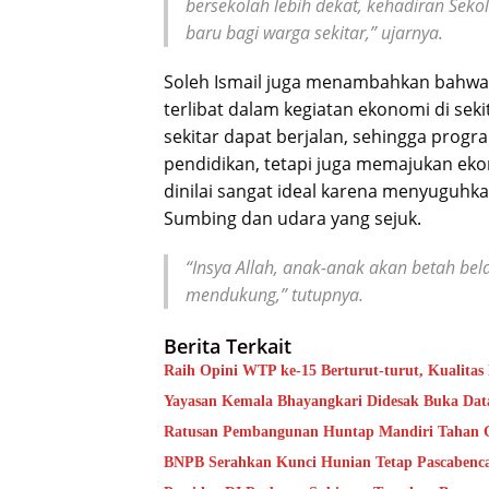
bersekolah lebih dekat, kehadiran Sek
baru bagi warga sekitar,” ujarnya.
Soleh Ismail juga menambahkan bahwa 
terlibat dalam kegiatan ekonomi di se
sekitar dapat berjalan, sehingga progr
pendidikan, tetapi juga memajukan ekonom
dinilai sangat ideal karena menyuguh
Sumbing dan udara yang sejuk.
“Insya Allah, anak-anak akan betah be
mendukung,” tutupnya.
Berita Terkait
Raih Opini WTP ke-15 Berturut-turut, Kualita
Yayasan Kemala Bhayangkari Didesak Buka Da
Ratusan Pembangunan Huntap Mandiri Tahan Ge
BNPB Serahkan Kunci Hunian Tetap Pascabenca