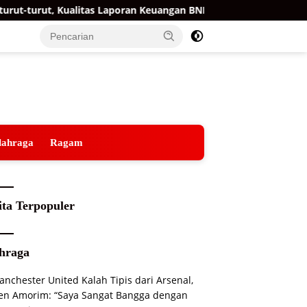
ut, Kualitas Laporan Keuangan BNPB Diapresiasi BPK
Tem
lahraga
Ragam
ita Terpopuler
hraga