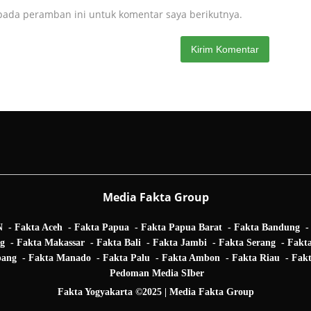
pada peramban ini untuk komentar saya berikutnya.
Media Fakta Group
N
Fakta Aceh
Fakta Papua
Fakta Papua Barat
Fakta Bandung
ng
Fakta Makassar
Fakta Bali
Fakta Jambi
Fakta Serang
Fakt
bang
Fakta Manado
Fakta Palu
Fakta Ambon
Fakta Riau
Fakt
Pedoman Media SIber
Fakta Yogyakarta ©2025 | Media Fakta Group