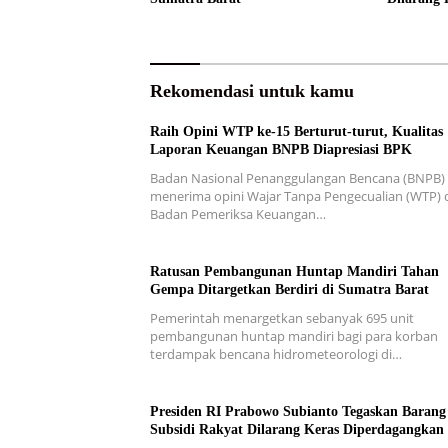
Rekomendasi untuk kamu
Raih Opini WTP ke-15 Berturut-turut, Kualitas
Laporan Keuangan BNPB Diapresiasi BPK
Badan Nasional Penanggulangan Bencana (BNPB)
menerima opini Wajar Tanpa Pengecualian (WTP) d
Badan Pemeriksa Keuangan…
Ratusan Pembangunan Huntap Mandiri Tahan
Gempa Ditargetkan Berdiri di Sumatra Barat
Pemerintah menargetkan sebanyak 695 unit
pembangunan huntap mandiri bagi para korban
terdampak bencana hidrometeorologi di…
Presiden RI Prabowo Subianto Tegaskan Barang
Subsidi Rakyat Dilarang Keras Diperdagangkan