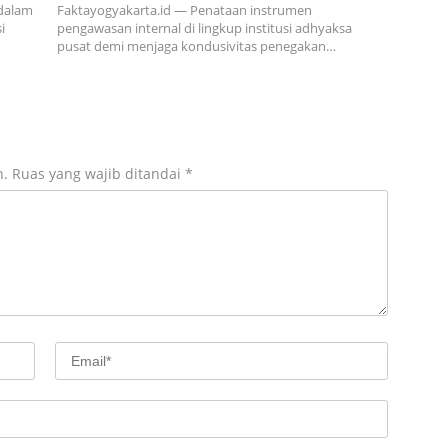
 dalam
Faktayogyakarta.id — Penataan instrumen
i
pengawasan internal di lingkup institusi adhyaksa
pusat demi menjaga kondusivitas penegakan…
n.
Ruas yang wajib ditandai
*