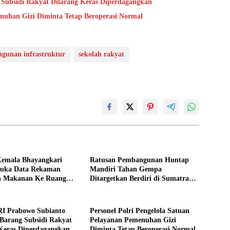
 Subsidi Rakyat Dilarang Keras Diperdagangkan
enuhan Gizi Diminta Tetap Beroperasi Normal
gunan infrastruktur
sekolah rakyat
Kemala Bhayangkari
Ratusan Pembangunan Huntap
Buka Data Rekaman
Mandiri Tahan Gempa
n Makanan Ke Ruang
Ditargetkan Berdiri di Sumatra
Barat
RI Prabowo Subianto
Personel Polri Pengelola Satuan
Barang Subsidi Rakyat
Pelayanan Pemenuhan Gizi
Keras Diperdagangkan
Diminta Tetap Beroperasi Normal