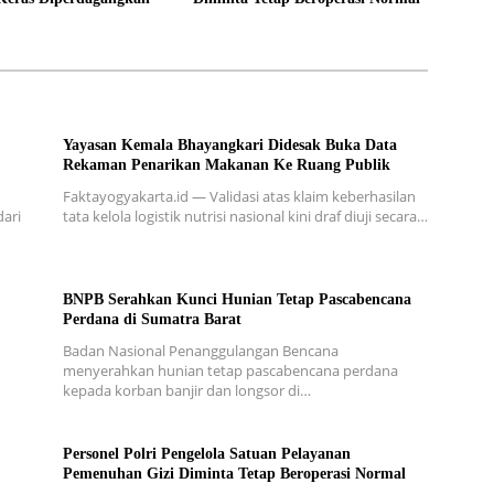
Yayasan Kemala Bhayangkari Didesak Buka Data
Rekaman Penarikan Makanan Ke Ruang Publik
Faktayogyakarta.id — Validasi atas klaim keberhasilan
ari
tata kelola logistik nutrisi nasional kini draf diuji secara…
BNPB Serahkan Kunci Hunian Tetap Pascabencana
Perdana di Sumatra Barat
Badan Nasional Penanggulangan Bencana
menyerahkan hunian tetap pascabencana perdana
kepada korban banjir dan longsor di…
Personel Polri Pengelola Satuan Pelayanan
Pemenuhan Gizi Diminta Tetap Beroperasi Normal