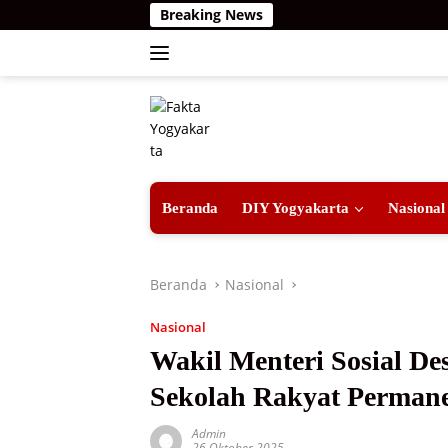
Langsung
Breaking News
ke
konten
Beranda
DIY Yogyakarta
Nasional
Beranda
Nasional
Nasional
Wakil Menteri Sosial D
Sekolah Rakyat Perman
Admin
26 Oktober 2025