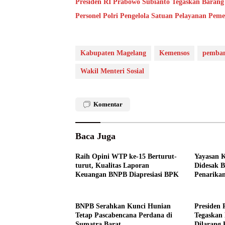
Presiden RI Prabowo Subianto Tegaskan Barang
Personel Polri Pengelola Satuan Pelayanan Pem
Kabupaten Magelang
Kemensos
pemban
Wakil Menteri Sosial
Komentar
Baca Juga
Raih Opini WTP ke-15 Berturut-
Yayasan 
turut, Kualitas Laporan
Didesak 
Keuangan BNPB Diapresiasi BPK
Penarika
Publik
BNPB Serahkan Kunci Hunian
Presiden 
Tetap Pascabencana Perdana di
Tegaskan 
Sumatra Barat
Dilarang 