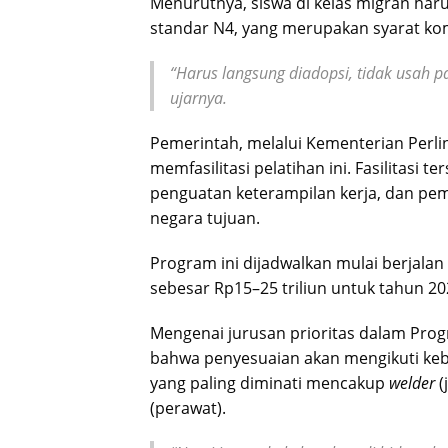
Menurutnya, siswa di kelas migran ha
standar N4, yang merupakan syarat kom
“Harus langsung diadopsi, tidak usah p
ujarnya.
Pemerintah, melalui Kementerian Perli
memfasilitasi pelatihan ini. Fasilitas
penguatan keterampilan kerja, dan pe
negara tujuan.
Program ini dijadwalkan mulai berjalan
sebesar Rp15–25 triliun untuk tahun 20
Mengenai jurusan prioritas dalam Pr
bahwa penyesuaian akan mengikuti kebut
yang paling diminati mencakup
welder
(
(perawat).