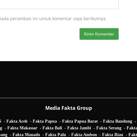
pada peramban ini untuk komentar saya berikutnya.
Media Fakta Group
N
Fakta Aceh
Fakta Papua
Fakta Papua Barat
Fakta Bandung
ng
Fakta Makassar
Fakta Bali
Fakta Jambi
Fakta Serang
Fakt
bang
Fakta Manado
Fakta Palu
Fakta Ambon
Fakta Riau
Fakt