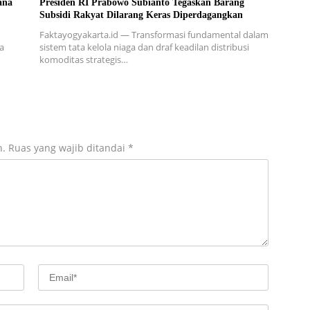
ana
Presiden RI Prabowo Subianto Tegaskan Barang
Subsidi Rakyat Dilarang Keras Diperdagangkan
Faktayogyakarta.id — Transformasi fundamental dalam
a
sistem tata kelola niaga dan draf keadilan distribusi
komoditas strategis…
n.
Ruas yang wajib ditandai
*