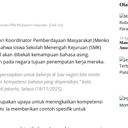
Ola
nko PM) Muhaimin Iskandar. (Dok. Ist)
18 Ag
ri Koordinator Pemberdayaan Masyarakat (Menko
Manc
bahwa siswa Sekolah Menengah Kejuruan (SMK)
Amor
Pem
 akan dibekali kemampuan bahasa asing.
an pada negara tujuan penempatan kerja mereka.
persiapkan untuk bekerja di luar negeri kita minta
 kompetensi bahasa yang disyaratkan,” kata
i Jakarta, Selasa (18/11/2025).
erupakan upaya untuk meningkatkan kompetensi
ini. Ia memberikan contoh spesifik untuk