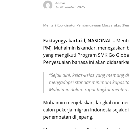
Admin
18 November 2025
Menteri Koordinator Pemberdayaan Masyarakat (Keme
Faktayogyakarta.id, NASIONAL –
Mente
PM), Muhaimin Iskandar, menegaskan 
yang mengikuti Program SMK Go Global
Penyesuaian bahasa ini akan didasark
“Sejak dini, kelas-kelas yang memang di
mengadopsi standar minimum kapasitas
Muhaimin dalam rapat tingkat menteri d
Muhaimin menjelaskan, langkah ini m
calon pekerja migran Indonesia sejak d
penempatan di Jepang.