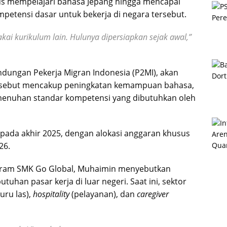
rus mempelajari bahasa Jepang hingga mencapai
petensi dasar untuk bekerja di negara tersebut.
akai kurikulum lain. Hulunya dipersiapkan sejak awal,”
ndungan Pekerja Migran Indonesia (P2MI), akan
i tersebut mencakup peningkatan kemampuan bahasa,
menuhan standar kompetensi yang dibutuhkan oleh
 pada akhir 2025, dengan alokasi anggaran khusus
26.
ogram SMK Go Global, Muhaimin menyebutkan
uhan pasar kerja di luar negeri. Saat ini, sektor
juru las),
hospitality
(pelayanan), dan
caregiver