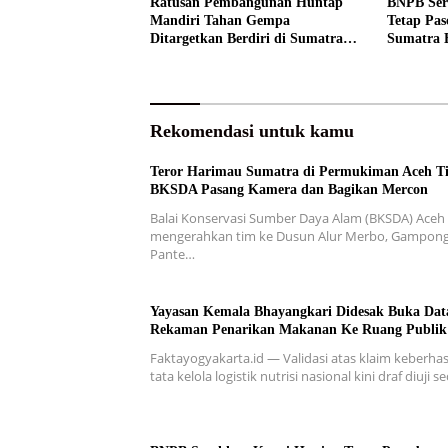
Ratusan Pembangunan Huntap
BNPB Ser
Mandiri Tahan Gempa
Tetap Pas
Ditargetkan Berdiri di Sumatra
Sumatra 
Barat
Rekomendasi untuk kamu
Teror Harimau Sumatra di Permukiman Aceh T
BKSDA Pasang Kamera dan Bagikan Mercon
Balai Konservasi Sumber Daya Alam (BKSDA) Aceh
mengerahkan tim ke Dusun Alur Merbo, Gampon
Pante…
Yayasan Kemala Bhayangkari Didesak Buka Dat
Rekaman Penarikan Makanan Ke Ruang Publik
Faktayogyakarta.id — Validasi atas klaim keberhas
tata kelola logistik nutrisi nasional kini draf diuji 