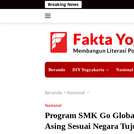
Langsung
Breaking News
ke
konten
Beranda
DIY Yogyakarta
Nasional
Beranda
Nasional
Nasional
Program SMK Go Global
Asing Sesuai Negara Tu