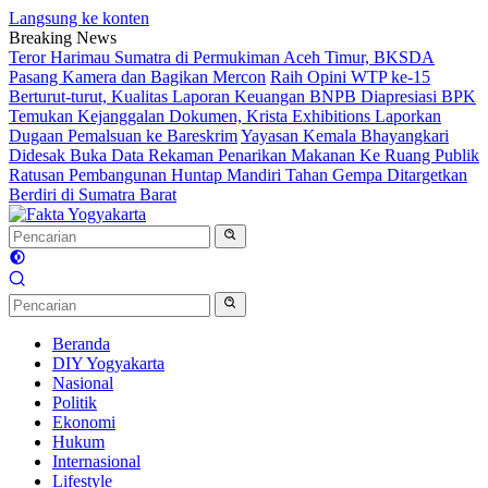
Langsung ke konten
Breaking News
Teror Harimau Sumatra di Permukiman Aceh Timur, BKSDA
Pasang Kamera dan Bagikan Mercon
Raih Opini WTP ke-15
Berturut-turut, Kualitas Laporan Keuangan BNPB Diapresiasi BPK
Temukan Kejanggalan Dokumen, Krista Exhibitions Laporkan
Dugaan Pemalsuan ke Bareskrim
Yayasan Kemala Bhayangkari
Didesak Buka Data Rekaman Penarikan Makanan Ke Ruang Publik
Ratusan Pembangunan Huntap Mandiri Tahan Gempa Ditargetkan
Berdiri di Sumatra Barat
Beranda
DIY Yogyakarta
Nasional
Politik
Ekonomi
Hukum
Internasional
Lifestyle