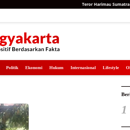
Teror Harimau Sumatra di P
Politik
Ekonomi
Hukum
Internasional
Lifestyle
O
Ber
1