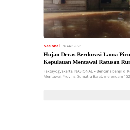
Nasional
10 Mei 2026
Hujan Deras Berdurasi Lama Picu
Kepulauan Mentawai Ratusan R
Terendam
Faktayogyakarta, NASIONAL – Bencana banjir di 
Mentawai, Provinsi Sumatra Barat, merendam 15