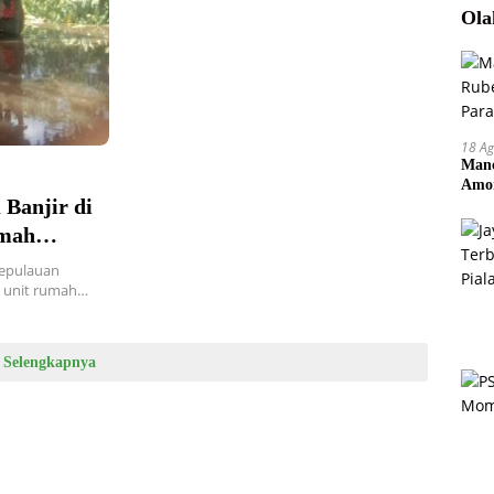
Ola
18 Ag
Manc
Amor
 Banjir di
Pem
umah
Kepulauan
2 unit rumah…
Selengkapnya