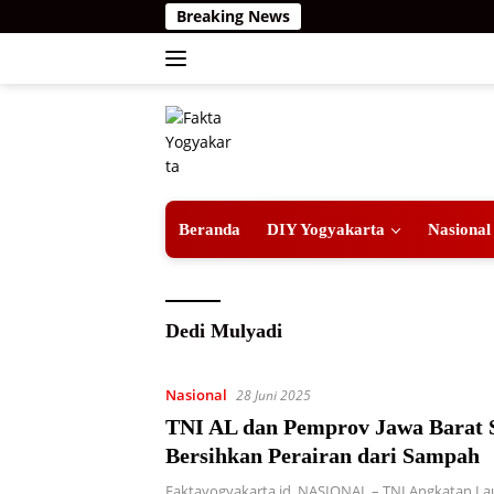
Langsung
Breaking News
ke
konten
Beranda
DIY Yogyakarta
Nasional
Dedi Mulyadi
Nasional
28 Juni 2025
TNI AL dan Pemprov Jawa Barat 
Bersihkan Perairan dari Sampah
Faktayogyakarta.id, NASIONAL – TNI Angkatan Lau