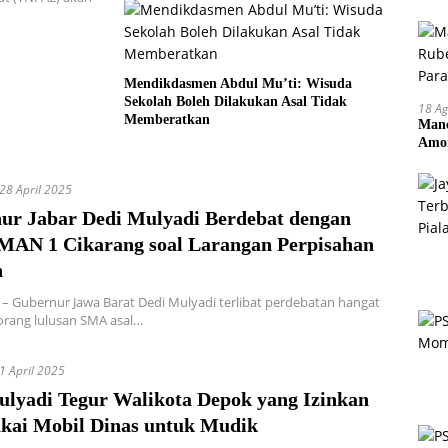
Mendikdasmen Abdul Mu’ti: Wisuda
Sekolah Boleh Dilakukan Asal Tidak
18 Ag
Memberatkan
Manc
Amor
Pem
28 April 2025
ur Jabar Dedi Mulyadi Berdebat dengan
SMAN 1 Cikarang soal Larangan Perpisahan
h
 Gubernur Jawa Barat Dedi Mulyadi terlibat perdebatan hangat
rang lulusan SMA asal…
1 April 2025
ulyadi Tegur Walikota Depok yang Izinkan
kai Mobil Dinas untuk Mudik