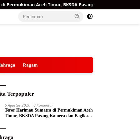
Permukiman Aceh Timur, BKSDA Pasang Kamera dan Bagikan Mer
lahraga
Ragam
ita Terpopuler
6 Agustus 2026
0 Komentar
Teror Harimau Sumatra di Permukiman Aceh
Timur, BKSDA Pasang Kamera dan Bagikan
Mercon
hraga