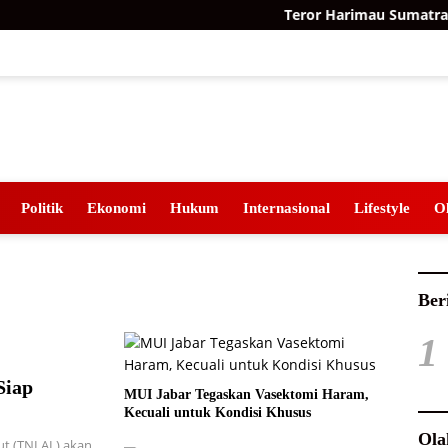
Teror Harimau Sumatra di 
Politik
Ekonomi
Hukum
Internasional
Lifestyle
O
Ber
1
Siap
MUI Jabar Tegaskan Vasektomi Haram,
Kecuali untuk Kondisi Khusus
Ola
t (TNI AL) akan