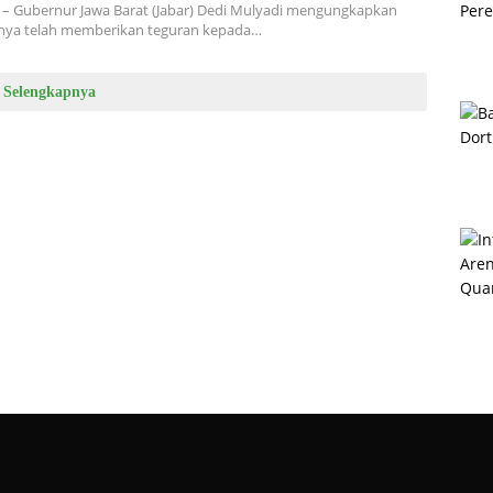
– Gubernur Jawa Barat (Jabar) Dedi Mulyadi mengungkapkan
inya telah memberikan teguran kepada…
Selengkapnya