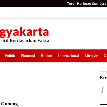
Teror Harimau Sumatra di 
Politik
Ekonomi
Hukum
Internasional
Lifestyle
O
Ber
1
i Gunung