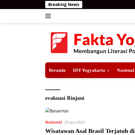
Langsung
Breaking News
ke
konten
Beranda
DIY Yogyakarta
Nasional
evakuasi Rinjani
Nasional
25 Juni 2025
Wisatawan Asal Brasil Terjatuh d