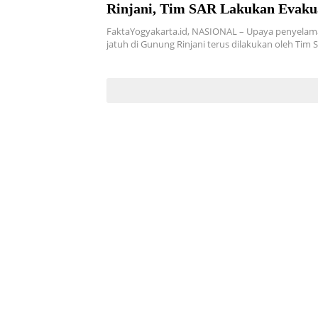
Rinjani, Tim SAR Lakukan Evakua
Medan Ekstrem
FaktaYogyakarta.id, NASIONAL – Upaya penyelam
jatuh di Gunung Rinjani terus dilakukan oleh Tim