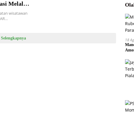
si Melalui
Ola
atan wisatawan
 SAR…
Selengkapnya
18 Ag
Manc
Amor
Pem