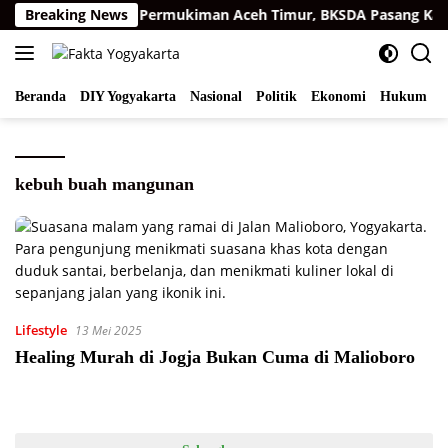
Langsung
arimau Sumatra di Permukiman Aceh Timur, BKSDA Pasang Kame
Breaking News
ke
konten
Beranda
DIY Yogyakarta
Nasional
Politik
Ekonomi
Hukum
I
kebuh buah mangunan
Lifestyle
13 Mei 2025
Healing Murah di Jogja Bukan Cuma di Malioboro