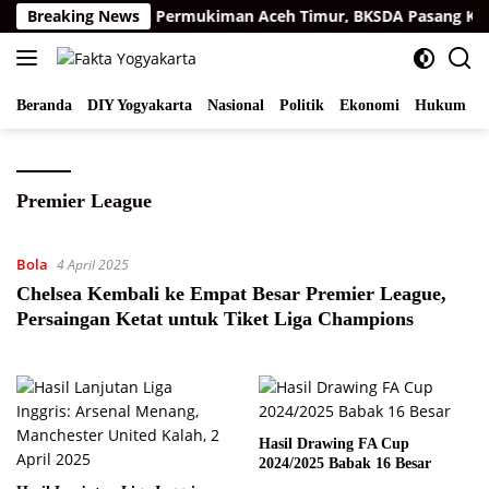
Langsung
arimau Sumatra di Permukiman Aceh Timur, BKSDA Pasang Kam
Breaking News
ke
konten
Beranda
DIY Yogyakarta
Nasional
Politik
Ekonomi
Hukum
I
Premier League
Bola
4 April 2025
Chelsea Kembali ke Empat Besar Premier League,
Persaingan Ketat untuk Tiket Liga Champions
Hasil Drawing FA Cup
2024/2025 Babak 16 Besar