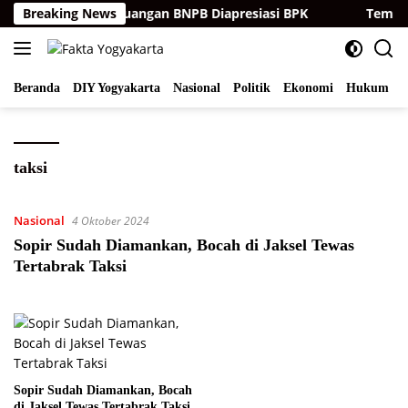
Langsung
ualitas Laporan Keuangan BNPB Diapresiasi BPK
Breaking News
Temukan
ke
konten
Beranda
DIY Yogyakarta
Nasional
Politik
Ekonomi
Hukum
I
taksi
Nasional
4 Oktober 2024
Sopir Sudah Diamankan, Bocah di Jaksel Tewas
Tertabrak Taksi
Sopir Sudah Diamankan, Bocah
di Jaksel Tewas Tertabrak Taksi