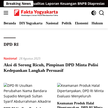
Langsung
 Berturut-turut, Kualitas Laporan Keuangan BNPB Diapresiasi BP
Breaking News
ke
konten
Beranda
DIY Yogyakarta
Nasional
Politik
Ekonomi
Hukum
I
DPD RI
Nasional
28 Agustus 2025
Aksi di Sorong Ricuh, Pimpinan DPD Minta Polisi
Kedepankan Langkah Persuasif
Keamanan Produk Halal
Dipertanyakan, DPD RI Minta