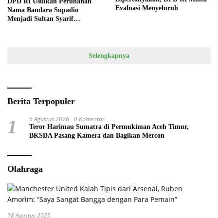
DPD RI Usulkan Perubahan
Evaluasi Menyeluruh
Nama Bandara Supadio
Menjadi Sultan Syarif
Abdurrahman Alkadrie
Selengkapnya
Berita Terpopuler
6 Agustus 2026
0 Komentar
1
Teror Harimau Sumatra di Permukiman Aceh Timur,
BKSDA Pasang Kamera dan Bagikan Mercon
Olahraga
18 Agustus 2025