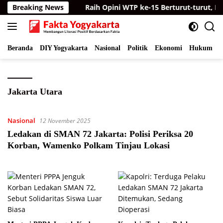
Langsung
ikan Mercon
Breaking News
Raih Opini WTP ke-15 Berturut-turut, Kual
ke
konten
Beranda
DIY Yogyakarta
Nasional
Politik
Ekonomi
Hukum
I
Jakarta Utara
Nasional
12 November 2025
Ledakan di SMAN 72 Jakarta: Polisi Periksa 20
Korban, Wamenko Polkam Tinjau Lokasi