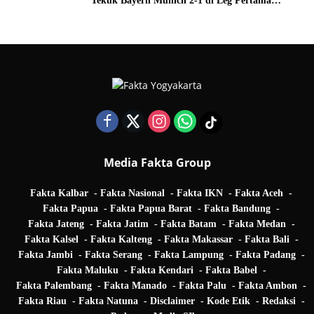
Tekuk Bayern Munich 2-1 di Leg Pertama
Quarter Final UEFA Champions League
Media Fakta Group
Fakta Kalbar
Fakta Nasional
Fakta IKN
Fakta Aceh
Fakta Papua
Fakta Papua Barat
Fakta Bandung
Fakta Jateng
Fakta Jatim
Fakta Batam
Fakta Medan
Fakta Kalsel
Fakta Kalteng
Fakta Makassar
Fakta Bali
Fakta Jambi
Fakta Serang
Fakta Lampung
Fakta Padang
Fakta Maluku
Fakta Kendari
Fakta Babel
Fakta Palembang
Fakta Manado
Fakta Palu
Fakta Ambon
Fakta Riau
Fakta Natuna
Disclaimer
Kode Etik
Redaksi