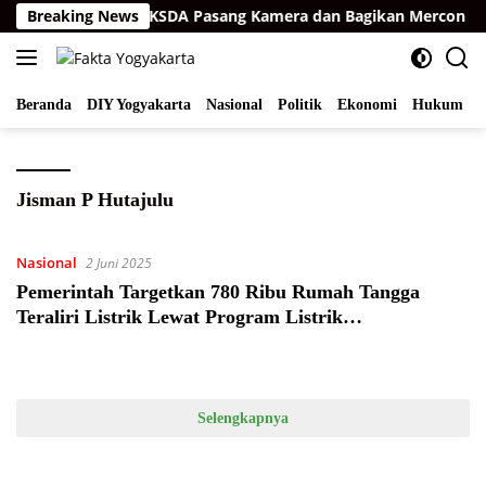
Langsung
man Aceh Timur, BKSDA Pasang Kamera dan Bagikan Mercon
Breaking News
ke
konten
Beranda
DIY Yogyakarta
Nasional
Politik
Ekonomi
Hukum
I
Jisman P Hutajulu
Nasional
2 Juni 2025
Pemerintah Targetkan 780 Ribu Rumah Tangga
Teraliri Listrik Lewat Program Listrik
DesaPemerintah Targetkan 780 Ribu Rumah Tangga
Teraliri Listrik Lewat Program Listrik Desa
Selengkapnya