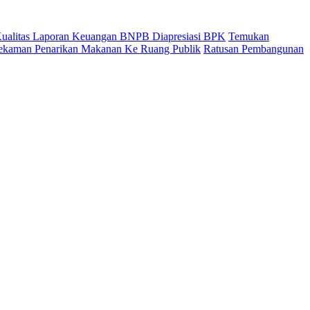
 Kualitas Laporan Keuangan BNPB Diapresiasi BPK
Temukan
ekaman Penarikan Makanan Ke Ruang Publik
Ratusan Pembangunan