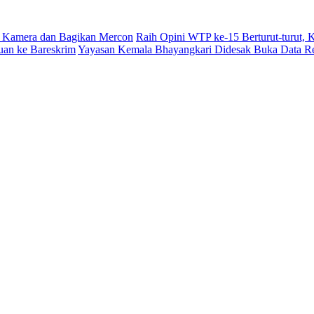
 Kamera dan Bagikan Mercon
Raih Opini WTP ke-15 Berturut-turut,
uan ke Bareskrim
Yayasan Kemala Bhayangkari Didesak Buka Data R