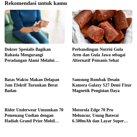
Rekomendasi untuk kamu
Dokter Spesialis Bagikan
Perbandingan Nutrisi Gula
Rahasia Mengurangi
Aren dan Gula Jawa sebagai
Peradangan Alami Melalui
Alternatif Pemanis Sehat
Gaya Hidup
Batas Waktu Makan Delapan
Samsung Rombak Desain
Jam Efektif Turunkan Berat
Kamera Galaxy S27 Demi Fitur
Badan
Magnetik Pengisian Daya
Rider Underwear Umumkan 70
Motorola Edge 70 Pro
Pemenang Undian dengan
Meluncur, Usung Baterai
Hadiah Grand Prize Mobil
6.500mAh dan Layar Super
Listrik
Terang