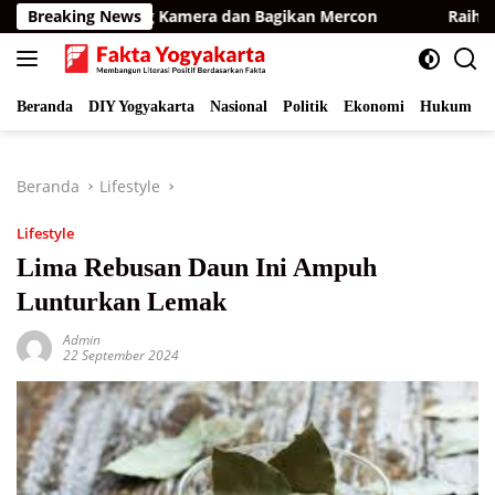
Langsung
KSDA Pasang Kamera dan Bagikan Mercon
Breaking News
Raih Opini WT
ke
konten
Beranda
DIY Yogyakarta
Nasional
Politik
Ekonomi
Hukum
I
Beranda
Lifestyle
Lifestyle
Lima Rebusan Daun Ini Ampuh
Lunturkan Lemak
Admin
22 September 2024