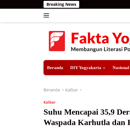
Langsung
Breaking News
ke
konten
Beranda
DIY Yogyakarta
Nasional
Beranda
Kalbar
Kalbar
Suhu Mencapai 35,9 Der
Waspada Karhutla dan 