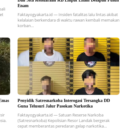
Dan Sita Kendaraan KB Empat Enam Delapan Puluh
Enam
ali
et
Faktayogyakarta.id — Insiden fatalitas lalu lintas akibat
kelalaian berkendara di waktu rawan kembali memakan
korban…
Emas
Penyidik Satresnarkoba Interogasi Tersangka DD
Guna Telusuri Jalur Pasokan Narkotika
sir
Faktayogyakarta.id — Satuan Reserse Narkoba
sia.
(Satresnarkoba) Kepolisian Resor Landak bergerak
cepat memberantas peredaran gelap narkotika…