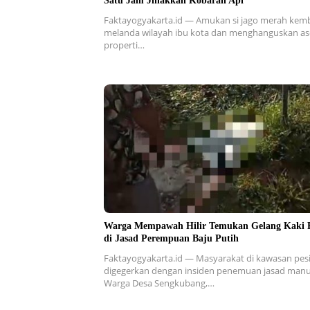
Satu Jam Jinakkan Kobaran Api
Faktayogyakarta.id — Amukan si jago merah kemb
melanda wilayah ibu kota dan menghanguskan as
properti…
Warga Mempawah Hilir Temukan Gelang Kaki 
di Jasad Perempuan Baju Putih
Faktayogyakarta.id — Masyarakat di kawasan pesi
digegerkan dengan insiden penemuan jasad manu
Warga Desa Sengkubang,…