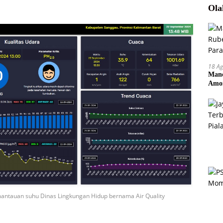
Ola
18 Ag
Manc
Amor
Pem
mantauan suhu Dinas Lingkungan Hidup bernama Air Quality