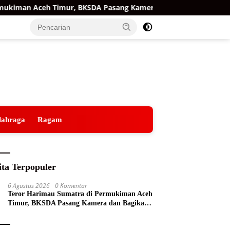
imur, BKSDA Pasang Kamera dan Bagikan Mercon
Raih O
lahraga
Ragam
ita Terpopuler
6 Agustus 2026
0 Komentar
Teror Harimau Sumatra di Permukiman Aceh
Timur, BKSDA Pasang Kamera dan Bagikan
Mercon