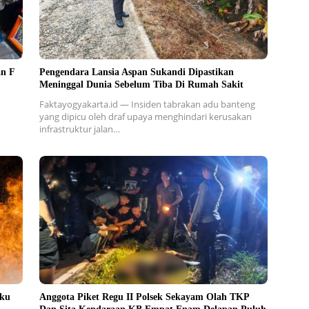
an F
Pengendara Lansia Aspan Sukandi Dipastikan
Meninggal Dunia Sebelum Tiba Di Rumah Sakit
Faktayogyakarta.id — Insiden tabrakan adu banteng
yang dipicu oleh draf upaya menghindari kerusakan
infrastruktur jalan…
aku
Anggota Piket Regu II Polsek Sekayam Olah TKP