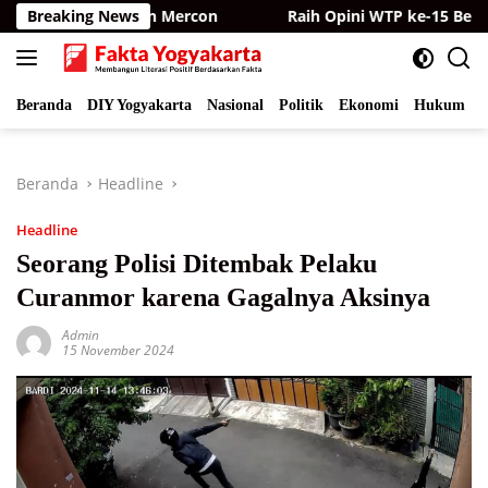
Langsung
a dan Bagikan Mercon
Breaking News
Raih Opini WTP ke-15 Berturut-t
ke
konten
Beranda
DIY Yogyakarta
Nasional
Politik
Ekonomi
Hukum
I
Beranda
Headline
Headline
Seorang Polisi Ditembak Pelaku
Curanmor karena Gagalnya Aksinya
Admin
15 November 2024