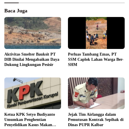
Baca Juga
Aktivitas Smelter Bauksit PT
Perluas Tambang Emas, PT
DIB Dinilai Mengabaikan Daya
SSM Caplok Lahan Warga Ber-
Dukung Lingkungan Pesisir
SHM
Ketua KPK Setyo Budiyanto
Jejak Tim Airlangga dalam
Umumkan Penghentian
Pemutusan Kontrak Sepihak di
Penyelidikan Kasus Makan
Dinas PUPR Kalbar