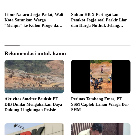
Gratis
Libur Nataru Jogja Padat, Wali
Sultan HB X Peringatkan
Kota Sarankan Warga
Pemkot Jogja soal Parkir Liar
“Melipir” ke Kulon Progo dan
dan Harga Nuthuk Jelang
Bantul
Libur Nataru
Rekomendasi untuk kamu
Aktivitas Smelter Bauksit PT
Perluas Tambang Emas, PT
DIB Dinilai Mengabaikan Daya
SSM Caplok Lahan Warga Ber-
Dukung Lingkungan Pesisir
SHM