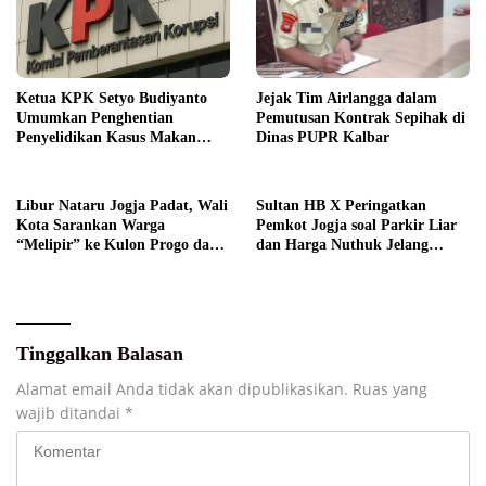
Ketua KPK Setyo Budiyanto
Jejak Tim Airlangga dalam
Umumkan Penghentian
Pemutusan Kontrak Sepihak di
Penyelidikan Kasus Makan
Dinas PUPR Kalbar
Gratis
Libur Nataru Jogja Padat, Wali
Sultan HB X Peringatkan
Kota Sarankan Warga
Pemkot Jogja soal Parkir Liar
“Melipir” ke Kulon Progo dan
dan Harga Nuthuk Jelang
Bantul
Libur Nataru
Tinggalkan Balasan
Alamat email Anda tidak akan dipublikasikan.
Ruas yang
wajib ditandai
*