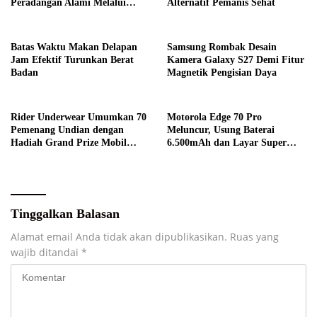
Peradangan Alami Melalui
Alternatif Pemanis Sehat
Gaya Hidup
Batas Waktu Makan Delapan
Samsung Rombak Desain
Jam Efektif Turunkan Berat
Kamera Galaxy S27 Demi Fitur
Badan
Magnetik Pengisian Daya
Rider Underwear Umumkan 70
Motorola Edge 70 Pro
Pemenang Undian dengan
Meluncur, Usung Baterai
Hadiah Grand Prize Mobil
6.500mAh dan Layar Super
Listrik
Terang
Tinggalkan Balasan
Alamat email Anda tidak akan dipublikasikan.
Ruas yang
wajib ditandai
*