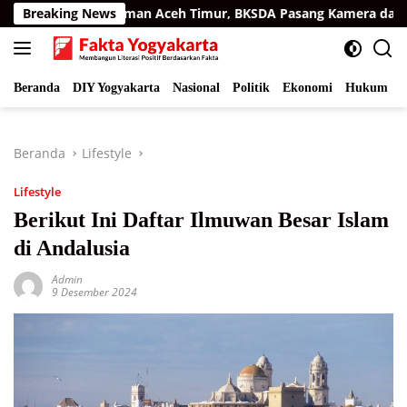
Langsung
a di Permukiman Aceh Timur, BKSDA Pasang Kamera dan Bagik
Breaking News
ke
konten
Beranda
DIY Yogyakarta
Nasional
Politik
Ekonomi
Hukum
I
Beranda
Lifestyle
Lifestyle
Berikut Ini Daftar Ilmuwan Besar Islam
di Andalusia
Admin
9 Desember 2024