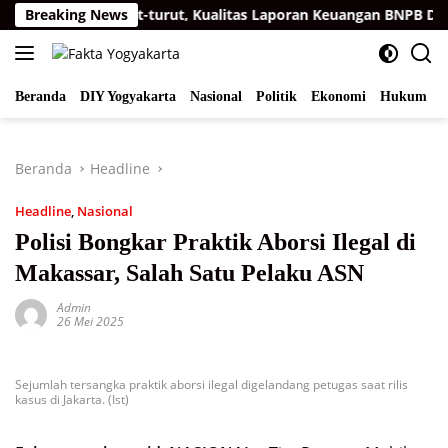
Langsung
P ke-15 Berturut-turut, Kualitas Laporan Keuangan BNPB Diapres
Breaking News
ke
konten
Beranda
DIY Yogyakarta
Nasional
Politik
Ekonomi
Hukum
I
Beranda
Headline
Headline
,
Nasional
Polisi Bongkar Praktik Aborsi Ilegal di
Makassar, Salah Satu Pelaku ASN
Admin
26 Mei 2025
Sejumlah tersangka praktik aborsi ilegal digelandang petugas saat rilis
kasus di Jakarta. (Ist)