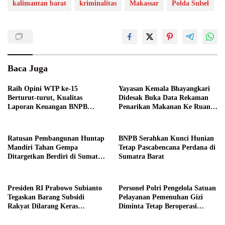
kalimantan barat
kriminalitas
Makassar
Polda Sulsel
Baca Juga
Raih Opini WTP ke-15
Yayasan Kemala Bhayangkari
Berturut-turut, Kualitas
Didesak Buka Data Rekaman
Laporan Keuangan BNPB
Penarikan Makanan Ke Ruang
Diapresiasi BPK
Publik
Ratusan Pembangunan Huntap
BNPB Serahkan Kunci Hunian
Mandiri Tahan Gempa
Tetap Pascabencana Perdana di
Ditargetkan Berdiri di Sumatra
Sumatra Barat
Barat
Presiden RI Prabowo Subianto
Personel Polri Pengelola Satuan
Tegaskan Barang Subsidi
Pelayanan Pemenuhan Gizi
Rakyat Dilarang Keras
Diminta Tetap Beroperasi
Diperdagangkan
Normal