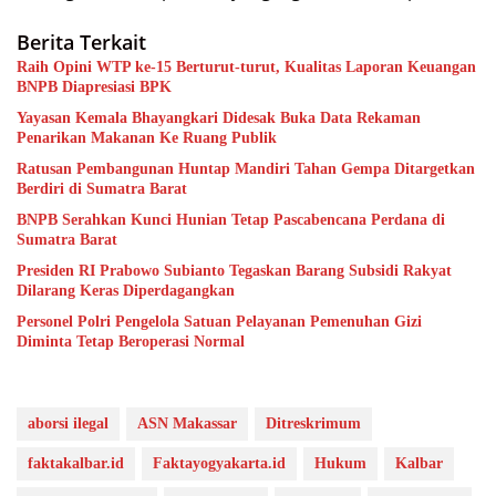
Berita Terkait
Raih Opini WTP ke-15 Berturut-turut, Kualitas Laporan Keuangan
BNPB Diapresiasi BPK
Yayasan Kemala Bhayangkari Didesak Buka Data Rekaman
Penarikan Makanan Ke Ruang Publik
Ratusan Pembangunan Huntap Mandiri Tahan Gempa Ditargetkan
Berdiri di Sumatra Barat
BNPB Serahkan Kunci Hunian Tetap Pascabencana Perdana di
Sumatra Barat
Presiden RI Prabowo Subianto Tegaskan Barang Subsidi Rakyat
Dilarang Keras Diperdagangkan
Personel Polri Pengelola Satuan Pelayanan Pemenuhan Gizi
Diminta Tetap Beroperasi Normal
aborsi ilegal
ASN Makassar
Ditreskrimum
faktakalbar.id
Faktayogyakarta.id
Hukum
Kalbar