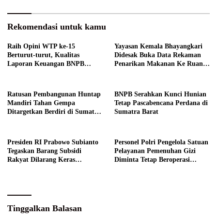
Rekomendasi untuk kamu
Raih Opini WTP ke-15
Yayasan Kemala Bhayangkari
Berturut-turut, Kualitas
Didesak Buka Data Rekaman
Laporan Keuangan BNPB
Penarikan Makanan Ke Ruang
Diapresiasi BPK
Publik
Ratusan Pembangunan Huntap
BNPB Serahkan Kunci Hunian
Mandiri Tahan Gempa
Tetap Pascabencana Perdana di
Ditargetkan Berdiri di Sumatra
Sumatra Barat
Barat
Presiden RI Prabowo Subianto
Personel Polri Pengelola Satuan
Tegaskan Barang Subsidi
Pelayanan Pemenuhan Gizi
Rakyat Dilarang Keras
Diminta Tetap Beroperasi
Diperdagangkan
Normal
Tinggalkan Balasan