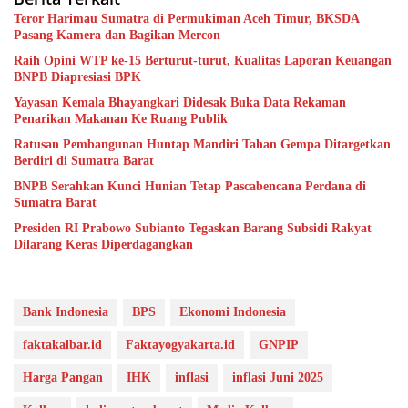
Teror Harimau Sumatra di Permukiman Aceh Timur, BKSDA
Pasang Kamera dan Bagikan Mercon
Raih Opini WTP ke-15 Berturut-turut, Kualitas Laporan Keuangan
BNPB Diapresiasi BPK
Yayasan Kemala Bhayangkari Didesak Buka Data Rekaman
Penarikan Makanan Ke Ruang Publik
Ratusan Pembangunan Huntap Mandiri Tahan Gempa Ditargetkan
Berdiri di Sumatra Barat
BNPB Serahkan Kunci Hunian Tetap Pascabencana Perdana di
Sumatra Barat
Presiden RI Prabowo Subianto Tegaskan Barang Subsidi Rakyat
Dilarang Keras Diperdagangkan
Bank Indonesia
BPS
Ekonomi Indonesia
faktakalbar.id
Faktayogyakarta.id
GNPIP
Harga Pangan
IHK
inflasi
inflasi Juni 2025