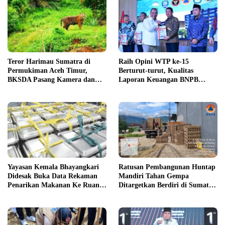
Teror Harimau Sumatra di
Raih Opini WTP ke-15
Permukiman Aceh Timur,
Berturut-turut, Kualitas
BKSDA Pasang Kamera dan
Laporan Keuangan BNPB
Bagikan Mercon
Diapresiasi BPK
Yayasan Kemala Bhayangkari
Ratusan Pembangunan Huntap
Didesak Buka Data Rekaman
Mandiri Tahan Gempa
Penarikan Makanan Ke Ruang
Ditargetkan Berdiri di Sumatra
Publik
Barat