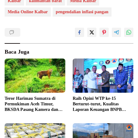
Kalbar
kalimantan barat
Media Kalbar
Media Online Kalbar
pengendalian inflasi pangan
Baca Juga
Teror Harimau Sumatra di
Raih Opini WTP ke-15
Permukiman Aceh Timur,
Berturut-turut, Kualitas
BKSDA Pasang Kamera dan
Laporan Keuangan BNPB
Bagikan Mercon
Diapresiasi BPK