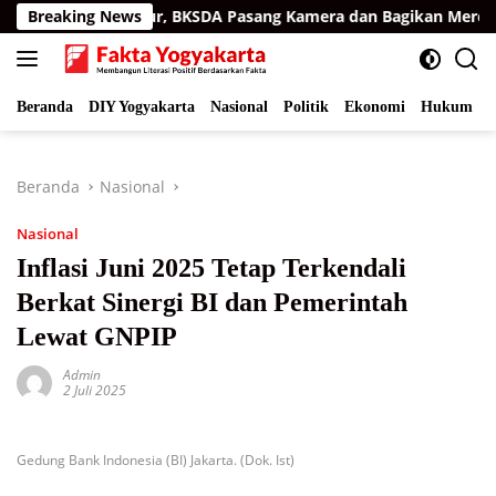
Langsung
n Aceh Timur, BKSDA Pasang Kamera dan Bagikan Mercon
Breaking News
ke
konten
Beranda
DIY Yogyakarta
Nasional
Politik
Ekonomi
Hukum
I
Beranda
Nasional
Nasional
Inflasi Juni 2025 Tetap Terkendali
Berkat Sinergi BI dan Pemerintah
Lewat GNPIP
Admin
2 Juli 2025
Gedung Bank Indonesia (BI) Jakarta. (Dok. Ist)