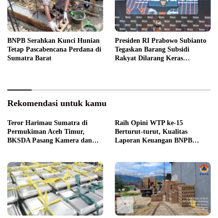
BNPB Serahkan Kunci Hunian
Presiden RI Prabowo Subianto
Tetap Pascabencana Perdana di
Tegaskan Barang Subsidi
Sumatra Barat
Rakyat Dilarang Keras
Diperdagangkan
Rekomendasi untuk kamu
Teror Harimau Sumatra di
Raih Opini WTP ke-15
Permukiman Aceh Timur,
Berturut-turut, Kualitas
BKSDA Pasang Kamera dan
Laporan Keuangan BNPB
Bagikan Mercon
Diapresiasi BPK