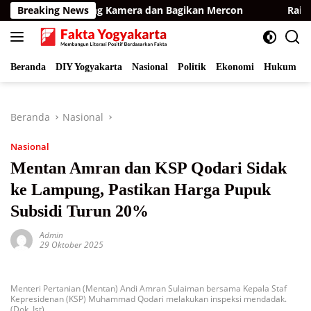
Langsung
 BKSDA Pasang Kamera dan Bagikan Mercon
Breaking News
Raih Opini W
ke
konten
Beranda
DIY Yogyakarta
Nasional
Politik
Ekonomi
Hukum
I
Beranda
Nasional
Nasional
Mentan Amran dan KSP Qodari Sidak
ke Lampung, Pastikan Harga Pupuk
Subsidi Turun 20%
Admin
29 Oktober 2025
Menteri Pertanian (Mentan) Andi Amran Sulaiman bersama Kepala Staf
Kepresidenan (KSP) Muhammad Qodari melakukan inspeksi mendadak.
(Dok. Ist)