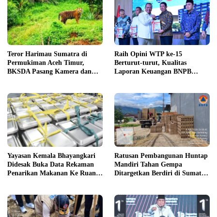
Teror Harimau Sumatra di
Raih Opini WTP ke-15
Permukiman Aceh Timur,
Berturut-turut, Kualitas
BKSDA Pasang Kamera dan
Laporan Keuangan BNPB
Bagikan Mercon
Diapresiasi BPK
Yayasan Kemala Bhayangkari
Ratusan Pembangunan Huntap
Didesak Buka Data Rekaman
Mandiri Tahan Gempa
Penarikan Makanan Ke Ruang
Ditargetkan Berdiri di Sumatra
Publik
Barat