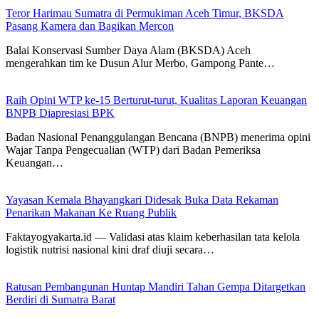
Teror Harimau Sumatra di Permukiman Aceh Timur, BKSDA
Pasang Kamera dan Bagikan Mercon
Balai Konservasi Sumber Daya Alam (BKSDA) Aceh
mengerahkan tim ke Dusun Alur Merbo, Gampong Pante…
Raih Opini WTP ke-15 Berturut-turut, Kualitas Laporan Keuangan
BNPB Diapresiasi BPK
Badan Nasional Penanggulangan Bencana (BNPB) menerima opini
Wajar Tanpa Pengecualian (WTP) dari Badan Pemeriksa
Keuangan…
Yayasan Kemala Bhayangkari Didesak Buka Data Rekaman
Penarikan Makanan Ke Ruang Publik
Faktayogyakarta.id — Validasi atas klaim keberhasilan tata kelola
logistik nutrisi nasional kini draf diuji secara…
Ratusan Pembangunan Huntap Mandiri Tahan Gempa Ditargetkan
Berdiri di Sumatra Barat