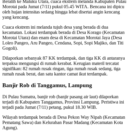
Beralih ke Maluku Utara, cuaca ekstrem melanda Kabupaten Pulau
Morotai pada Jumat (7/11) pukul 05.45 WITA. Bencana ini dipicu
oleh hujan intensitas sedang hingga lebat disertai angin kencang
yang kencang.
Cuaca ekstrem ini melanda tujuh desa yang berada di dua
kecamatan. Lokasi terdampak berada di Desa Korago (Kecamatan
Morotai Utara) dan enam desa di Kecamatan Morotai Jaya (Desa
Loleo Pangeo, Aru Pangeo, Cendana, Sopi, Sopi Majiko, dan Titi
Gogoli).
Dilaporkan sebanyak 87 KK terdampak, dan tiga KK di antaranya
terpaksa mengungsi di rumah kerabat. Kerugian materil tercatat
signifikan: 82 rumah rusak ringan, tiga rumah rusak sedang, tiga
rumah rusak berat, dan satu kantor camat ikut terdampak.
Banjir Rob di Tanggamus, Lampung
Di Pulau Sumatra, banjir rob (banjir pasang air laut) dilaporkan
terjadi di Kabupaten Tanggamus, Provinsi Lampung. Peristiwa ini
terjadi pada Jumat (7/11) petang, pukul 18.30 WIB.
Wilayah terdampak berada di Desa Pekon Way Nipah (Kecamatan
Pematang Sawa) dan Kelurahan Pasar Madang (Kecamatan Kota
Agung).