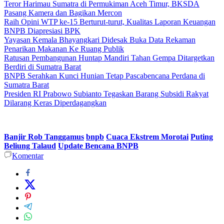
Teror Harimau Sumatra di Permukiman Aceh Timur, BKSDA
Pasang Kamera dan Bagikan Mercon
Raih Opini WTP ke-15 Berturut-turut, Kualitas Laporan Keuangan
BNPB Diapresiasi BPK
Yayasan Kemala Bhayangkari Didesak Buka Data Rekaman
Penarikan Makanan Ke Ruang Publik
Ratusan Pembangunan Huntap Mandiri Tahan Gempa Ditargetkan
Berdiri di Sumatra Barat
BNPB Serahkan Kunci Hunian Tetap Pascabencana Perdana di
Sumatra Barat
Presiden RI Prabowo Subianto Tegaskan Barang Subsidi Rakyat
Dilarang Keras Diperdagangkan
Banjir Rob Tanggamus
bnpb
Cuaca Ekstrem Morotai
Puting
Beliung Talaud
Update Bencana BNPB
Komentar