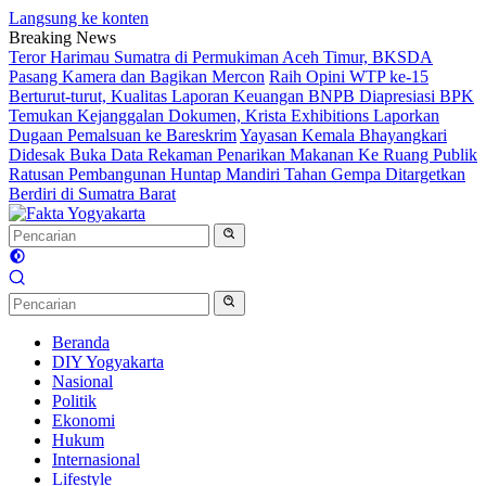
Langsung ke konten
Breaking News
Teror Harimau Sumatra di Permukiman Aceh Timur, BKSDA
Pasang Kamera dan Bagikan Mercon
Raih Opini WTP ke-15
Berturut-turut, Kualitas Laporan Keuangan BNPB Diapresiasi BPK
Temukan Kejanggalan Dokumen, Krista Exhibitions Laporkan
Dugaan Pemalsuan ke Bareskrim
Yayasan Kemala Bhayangkari
Didesak Buka Data Rekaman Penarikan Makanan Ke Ruang Publik
Ratusan Pembangunan Huntap Mandiri Tahan Gempa Ditargetkan
Berdiri di Sumatra Barat
Beranda
DIY Yogyakarta
Nasional
Politik
Ekonomi
Hukum
Internasional
Lifestyle