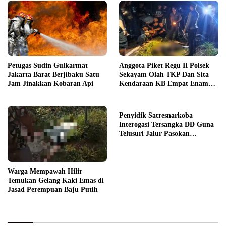
Anggota Piket Regu II Polsek
Petugas Sudin Gulkarmat
Sekayam Olah TKP Dan Sita
Jakarta Barat Berjibaku Satu
Kendaraan KB Empat Enam
Jam Jinakkan Kobaran Api
Delapan Puluh Enam
Penyidik Satresnarkoba
Interogasi Tersangka DD Guna
Telusuri Jalur Pasokan
Narkotika
Warga Mempawah Hilir
Temukan Gelang Kaki Emas di
Jasad Perempuan Baju Putih