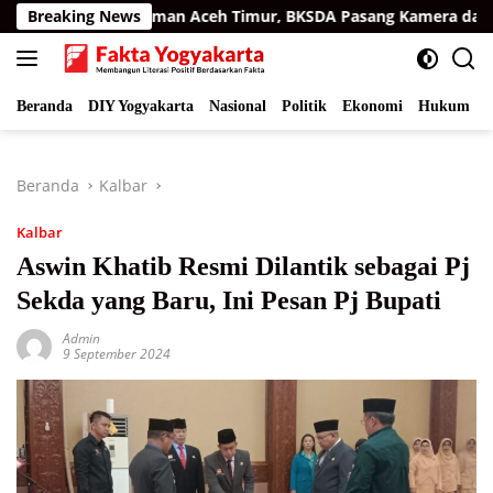
Langsung
a di Permukiman Aceh Timur, BKSDA Pasang Kamera dan Bagika
Breaking News
ke
konten
Beranda
DIY Yogyakarta
Nasional
Politik
Ekonomi
Hukum
I
Beranda
Kalbar
Kalbar
Aswin Khatib Resmi Dilantik sebagai Pj
Sekda yang Baru, Ini Pesan Pj Bupati
Admin
9 September 2024