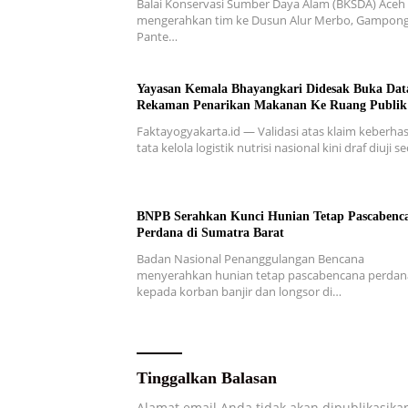
Balai Konservasi Sumber Daya Alam (BKSDA) Aceh
mengerahkan tim ke Dusun Alur Merbo, Gampon
Pante…
Yayasan Kemala Bhayangkari Didesak Buka Dat
Rekaman Penarikan Makanan Ke Ruang Publik
Faktayogyakarta.id — Validasi atas klaim keberhas
tata kelola logistik nutrisi nasional kini draf diuji 
BNPB Serahkan Kunci Hunian Tetap Pascabenc
Perdana di Sumatra Barat
Badan Nasional Penanggulangan Bencana
menyerahkan hunian tetap pascabencana perdan
kepada korban banjir dan longsor di…
Tinggalkan Balasan
Alamat email Anda tidak akan dipublikasika