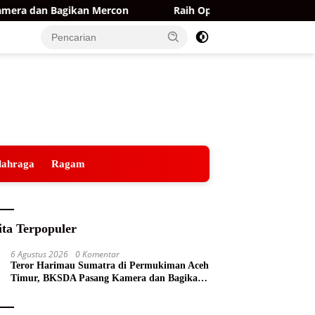
Bagikan Mercon
Raih Opini WTP ke-15 Berturut-turut, Ku
lahraga
Ragam
ita Terpopuler
6 Agustus 2026
0 Komentar
Teror Harimau Sumatra di Permukiman Aceh
Timur, BKSDA Pasang Kamera dan Bagikan
Mercon