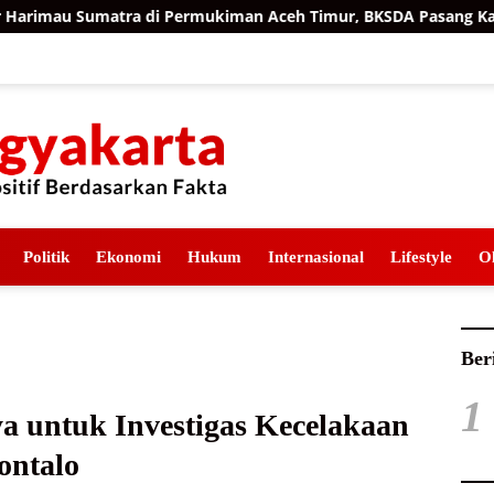
umatra di Permukiman Aceh Timur, BKSDA Pasang Kamera dan 
Politik
Ekonomi
Hukum
Internasional
Lifestyle
O
Ber
1
 untuk Investigas Kecelakaan
ontalo