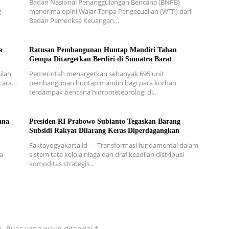
Badan Nasional Penanggulangan Bencana (BNPB)
g
menerima opini Wajar Tanpa Pengecualian (WTP) dari
Badan Pemeriksa Keuangan…
a
Ratusan Pembangunan Huntap Mandiri Tahan
Gempa Ditargetkan Berdiri di Sumatra Barat
ilan
Pemerintah menargetkan sebanyak 695 unit
secara…
pembangunan huntap mandiri bagi para korban
terdampak bencana hidrometeorologi di…
ana
Presiden RI Prabowo Subianto Tegaskan Barang
Subsidi Rakyat Dilarang Keras Diperdagangkan
Faktayogyakarta.id — Transformasi fundamental dalam
a
sistem tata kelola niaga dan draf keadilan distribusi
komoditas strategis…
n.
Ruas yang wajib ditandai
*