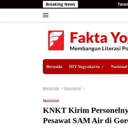
Langsung
Breaking News
Teror Harimau S
ke
konten
Beranda
DIY Yogyakarta
Nasional
Beranda
Nasional
Nasional
KNKT Kirim Personelnya
Pesawat SAM Air di Gor