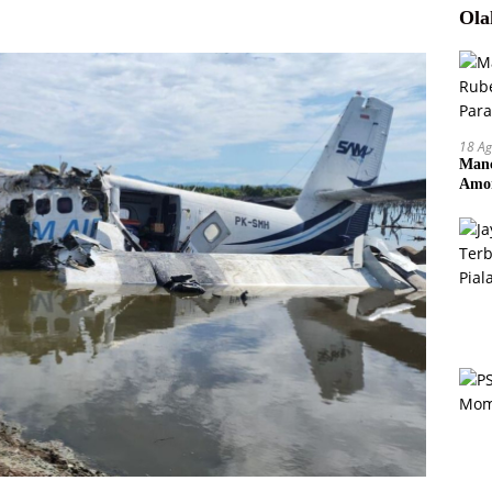
Ola
18 Ag
Manc
Amor
Pem