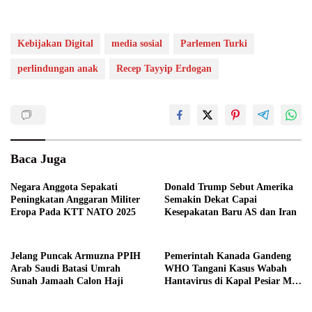
Kebijakan Digital
media sosial
Parlemen Turki
perlindungan anak
Recep Tayyip Erdogan
Baca Juga
Negara Anggota Sepakati
Donald Trump Sebut Amerika
Peningkatan Anggaran Militer
Semakin Dekat Capai
Eropa Pada KTT NATO 2025
Kesepakatan Baru AS dan Iran
Jelang Puncak Armuzna PPIH
Pemerintah Kanada Gandeng
Arab Saudi Batasi Umrah
WHO Tangani Kasus Wabah
Sunah Jamaah Calon Haji
Hantavirus di Kapal Pesiar MV
Hondius