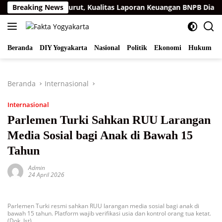
Langsung
e-15 Berturut-turut, Kualitas Laporan Keuangan BNPB Diapresias
Breaking News
ke
konten
Beranda
DIY Yogyakarta
Nasional
Politik
Ekonomi
Hukum
I
Beranda
Internasional
Internasional
Parlemen Turki Sahkan RUU Larangan
Media Sosial bagi Anak di Bawah 15
Tahun
Admin
24 April 2026
Parlemen Turki resmi sahkan RUU larangan media sosial bagi anak di
bawah 15 tahun. Platform wajib verifikasi usia dan kontrol orang tua ketat.
(Dok. Ist)