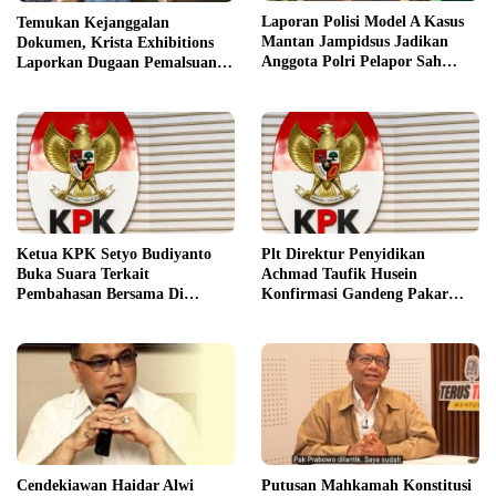
Laporan Polisi Model A Kasus
Temukan Kejanggalan
Mantan Jampidsus Jadikan
Dokumen, Krista Exhibitions
Anggota Polri Pelapor Sah
Laporkan Dugaan Pemalsuan
Kasus
ke Bareskrim
Ketua KPK Setyo Budiyanto
Plt Direktur Penyidikan
Buka Suara Terkait
Achmad Taufik Husein
Pembahasan Bersama Di
Konfirmasi Gandeng Pakar
Gedung DPR RI
Pegadaian Nasional
Cendekiawan Haidar Alwi
Putusan Mahkamah Konstitusi