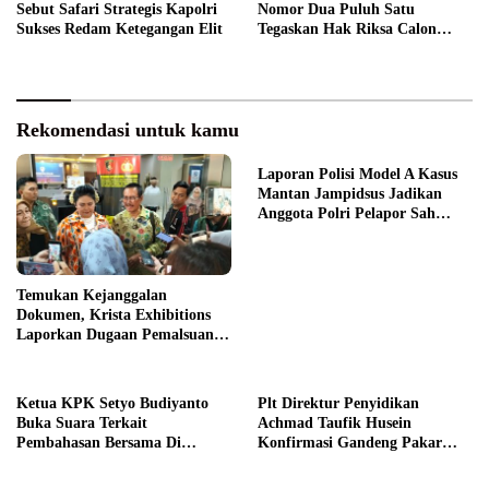
Sebut Safari Strategis Kapolri
Nomor Dua Puluh Satu
Sukses Redam Ketegangan Elit
Tegaskan Hak Riksa Calon
Tersangka
Rekomendasi untuk kamu
Laporan Polisi Model A Kasus
Mantan Jampidsus Jadikan
Anggota Polri Pelapor Sah
Kasus
Temukan Kejanggalan
Dokumen, Krista Exhibitions
Laporkan Dugaan Pemalsuan
ke Bareskrim
Ketua KPK Setyo Budiyanto
Plt Direktur Penyidikan
Buka Suara Terkait
Achmad Taufik Husein
Pembahasan Bersama Di
Konfirmasi Gandeng Pakar
Gedung DPR RI
Pegadaian Nasional