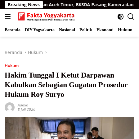
Langsung
i Permukiman Aceh Timur, BKSDA Pasang Kamera dan Bagikan 
Breaking News
ke
konten
Beranda
DIY Yogyakarta
Nasional
Politik
Ekonomi
Hukum
I
Beranda
Hukum
Hukum
Hakim Tunggal I Ketut Darpawan
Kabulkan Sebagian Gugatan Prosedur
Hukum Roy Suryo
Admin
8 Juli 2026