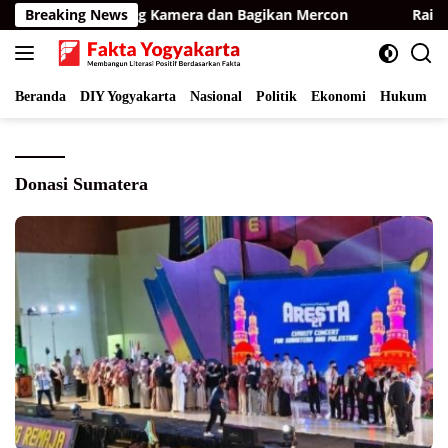
Langsung
mur, BKSDA Pasang Kamera dan Bagikan Mercon
Breaking News
Raih Op
ke
konten
Beranda
DIY Yogyakarta
Nasional
Politik
Ekonomi
Hukum
I
Donasi Sumatera