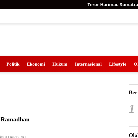
Teror Harimau Sumatra di
Politik
Ekonomi
Hukum
Internasional
Lifestyle
O
Ber
1
 Ramadhan
Ola
isi B DPRD DKI