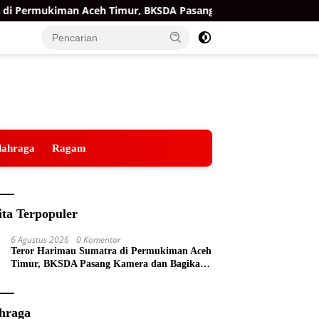
 Permukiman Aceh Timur, BKSDA Pasang Kamera dan Bagikan Me
lahraga
Ragam
ita Terpopuler
6 Agustus 2026
0 Komentar
Teror Harimau Sumatra di Permukiman Aceh
Timur, BKSDA Pasang Kamera dan Bagikan
Mercon
hraga