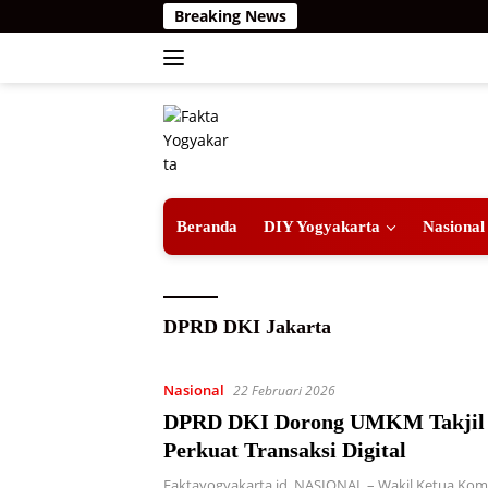
Langsung
Breaking News
ke
konten
Beranda
DIY Yogyakarta
Nasional
DPRD DKI Jakarta
Nasional
22 Februari 2026
DPRD DKI Dorong UMKM Takjil
Perkuat Transaksi Digital
Faktayogyakarta.id, NASIONAL – Wakil Ketua Kom