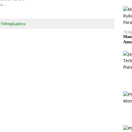
ha…
Selengkapnya
18 Ag
Manc
Amor
Pem