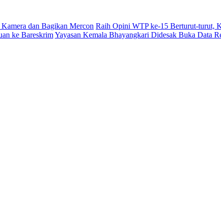
 Kamera dan Bagikan Mercon
Raih Opini WTP ke-15 Berturut-turut,
uan ke Bareskrim
Yayasan Kemala Bhayangkari Didesak Buka Data R