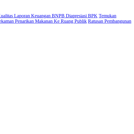
 Kualitas Laporan Keuangan BNPB Diapresiasi BPK
Temukan
ekaman Penarikan Makanan Ke Ruang Publik
Ratusan Pembangunan