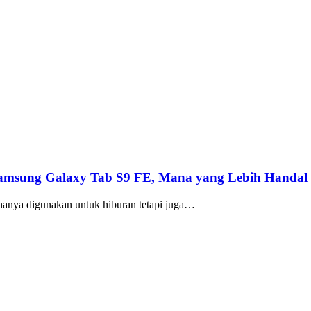
 Samsung Galaxy Tab S9 FE, Mana yang Lebih Handal
nya digunakan untuk hiburan tetapi juga…