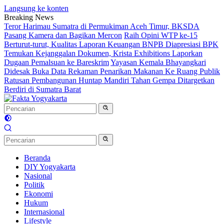
Langsung ke konten
Breaking News
Teror Harimau Sumatra di Permukiman Aceh Timur, BKSDA
Pasang Kamera dan Bagikan Mercon
Raih Opini WTP ke-15
Berturut-turut, Kualitas Laporan Keuangan BNPB Diapresiasi BPK
Temukan Kejanggalan Dokumen, Krista Exhibitions Laporkan
Dugaan Pemalsuan ke Bareskrim
Yayasan Kemala Bhayangkari
Didesak Buka Data Rekaman Penarikan Makanan Ke Ruang Publik
Ratusan Pembangunan Huntap Mandiri Tahan Gempa Ditargetkan
Berdiri di Sumatra Barat
Beranda
DIY Yogyakarta
Nasional
Politik
Ekonomi
Hukum
Internasional
Lifestyle