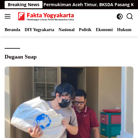
Langsung
rimau Sumatra di Permukiman Aceh Timur, BKSDA Pasang Kamer
Breaking News
ke
konten
Beranda
DIY Yogyakarta
Nasional
Politik
Ekonomi
Hukum
I
Dugaan Suap