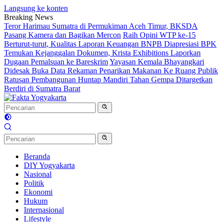
Langsung ke konten
Breaking News
Teror Harimau Sumatra di Permukiman Aceh Timur, BKSDA
Pasang Kamera dan Bagikan Mercon
Raih Opini WTP ke-15
Berturut-turut, Kualitas Laporan Keuangan BNPB Diapresiasi BPK
Temukan Kejanggalan Dokumen, Krista Exhibitions Laporkan
Dugaan Pemalsuan ke Bareskrim
Yayasan Kemala Bhayangkari
Didesak Buka Data Rekaman Penarikan Makanan Ke Ruang Publik
Ratusan Pembangunan Huntap Mandiri Tahan Gempa Ditargetkan
Berdiri di Sumatra Barat
Beranda
DIY Yogyakarta
Nasional
Politik
Ekonomi
Hukum
Internasional
Lifestyle