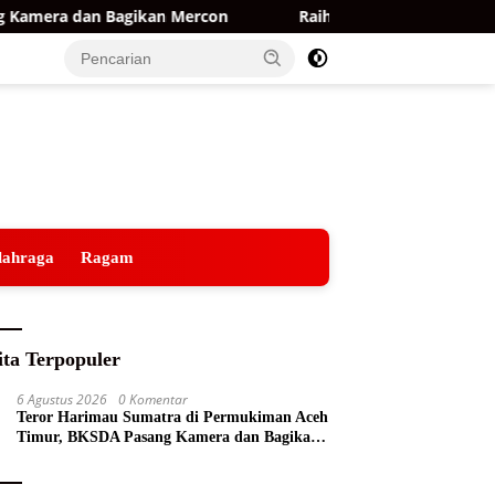
mera dan Bagikan Mercon
Raih Opini WTP ke-15 Berturu
lahraga
Ragam
ita Terpopuler
6 Agustus 2026
0 Komentar
Teror Harimau Sumatra di Permukiman Aceh
Timur, BKSDA Pasang Kamera dan Bagikan
Mercon