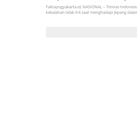
Piala Dunia 2026
Faktayogyakarta.id, NASIONAL – Timnas Indones
kekalahan telak 0-6 saat menghadapi Jepang dalam