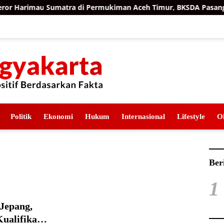
 Harimau Sumatra di Permukiman Aceh Timur, BKSDA Pasang Ka
Politik
Ekonomi
Hukum
Internasional
Lifestyle
O
Ber
1
 Jepang,
ualifikasi