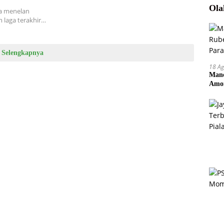
Ola
ia menelan
 laga terakhir…
Selengkapnya
18 Ag
Manc
Amor
Pem