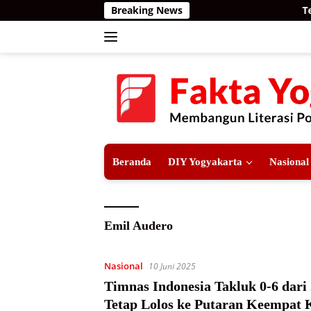
Langsung
Breaking News
Teror
ke
konten
Beranda
DIY Yogyakarta
Nasional
Emil Audero
Nasional
10 Juni 2025
Timnas Indonesia Takluk 0-6 dari
Tetap Lolos ke Putaran Keempat K