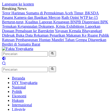
Langsung ke konten
Breaking News
Teror Harimau Sumatra di Permukiman Aceh Timur, BKSDA
Pasang Kamera dan Bagikan Mercon
Raih Opini WTP ke-15
Berturut-turut, Kualitas Laporan Keuangan BNPB Diapresiasi BPK
Temukan Kejanggalan Dokumen, Krista Exhibitions Laporkan
Dugaan Pemalsuan ke Bareskrim
Yayasan Kemala Bhayangkari
Didesak Buka Data Rekaman Penarikan Makanan Ke Ruang Publik
Ratusan Pembangunan Huntap Mandiri Tahan Gempa Ditargetkan
Berdiri di Sumatra Barat
Beranda
DIY Yogyakarta
Nasional
Politik
Ekonomi
Hukum
Internasional
Lifestyle