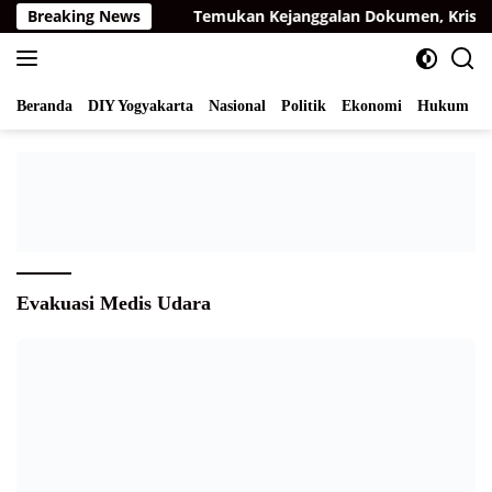
Langsung
iapresiasi BPK
Breaking News
Temukan Kejanggalan Dokumen, Krista E
ke
konten
Beranda
DIY Yogyakarta
Nasional
Politik
Ekonomi
Hukum
I
Evakuasi Medis Udara