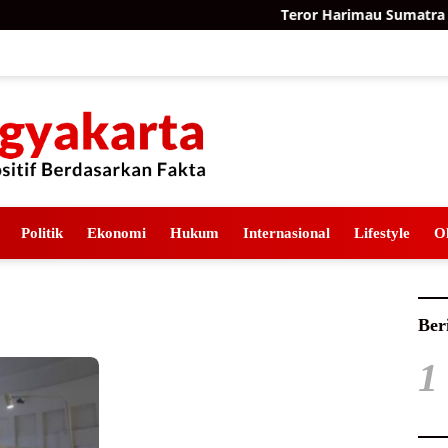
Teror Harimau Sumatra di P
Politik
Ekonomi
Hukum
Internasional
Lifestyle
O
Ber
1