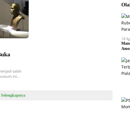
Ola
18 Ag
Manc
Amor
Buka
Pem
njadi salah
Museum ini…
Selengkapnya