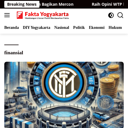
Langsung
asang Kamera dan Bagikan Mercon
Breaking News
Raih Opini WTP ke-15
ke
konten
Beranda
DIY Yogyakarta
Nasional
Politik
Ekonomi
Hukum
I
finansial