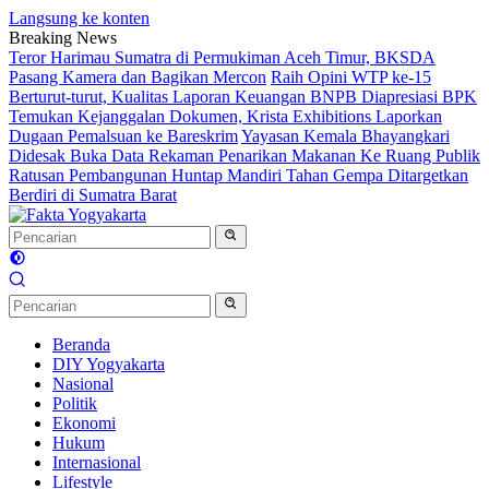
Langsung ke konten
Breaking News
Teror Harimau Sumatra di Permukiman Aceh Timur, BKSDA
Pasang Kamera dan Bagikan Mercon
Raih Opini WTP ke-15
Berturut-turut, Kualitas Laporan Keuangan BNPB Diapresiasi BPK
Temukan Kejanggalan Dokumen, Krista Exhibitions Laporkan
Dugaan Pemalsuan ke Bareskrim
Yayasan Kemala Bhayangkari
Didesak Buka Data Rekaman Penarikan Makanan Ke Ruang Publik
Ratusan Pembangunan Huntap Mandiri Tahan Gempa Ditargetkan
Berdiri di Sumatra Barat
Beranda
DIY Yogyakarta
Nasional
Politik
Ekonomi
Hukum
Internasional
Lifestyle